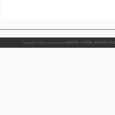
Copyright © 2026 www.yocajr.com 版权所有 不得转载. 友财网禁