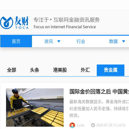
首页
资讯
行业
数据
全部
头条
港美股
外汇
贵金属
国际金价回落之后 中国
最新海关数据显示，黄金海外进口量
价走低叠加人民币走强，持续吸
供货。
Lydie
2026-07-29 15:24:53