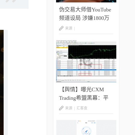
伪交易大师借YouTube
频道设局 涉嫌1800万
美元庞氏骗局
来源 |
【舆情】曝光CXM
Trading希盟黑幕：平
台擅自下单 异常交易
来源 |
汇客查
致30多万美金账户爆仓
客户资金遭无故转移