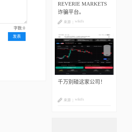
REVERIE MARKETS
诈骗平台。
wikifx
来源 |
字数:0
发表
千万别碰这家公司！
wikifx
来源 |