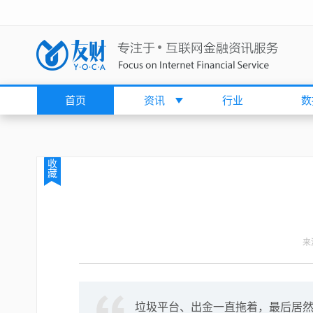
首页
资讯
行业
数
收
藏
来
垃圾平台、出金一直拖着，最后居