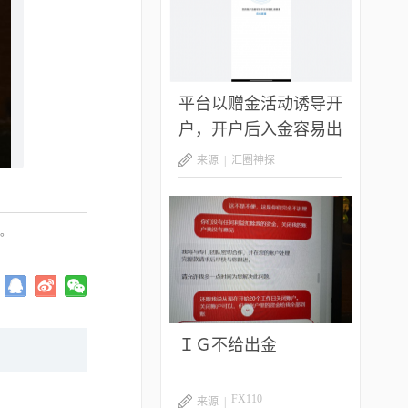
平台以赠金活动诱导开
户，开户后入金容易出
金难，难细究
来源 |
汇圈神探
载。
ＩＧ不给出金
FX110
来源 |