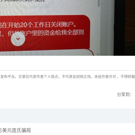
张尧浠
打卡获得
15积分
袁友江
打卡获得
10积分
张尧浠
打卡获得
20积分
发布平台。文章仅代表作者个人观点，不代表友财网立场。未经作者许可 ，不得转
分享到：
00万美元庞氏骗局