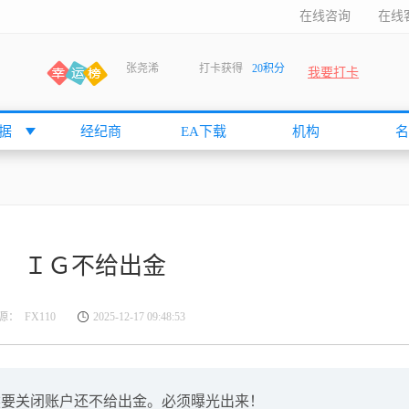
在线咨询
在线
我要打卡
何小冰
打卡获得
10积分
张尧浠
打卡获得
20积分
何小冰
打卡获得
20积分
据
经纪商
EA下载
机构
名
袁友江
打卡获得
15积分
anshan
打卡获得
10积分
袁友江
打卡获得
15积分
何小冰
打卡获得
20积分
ＩＧ不给出金
张尧浠
打卡获得
20积分
何小冰
打卡获得
10积分
源： FX110
2025-12-17 09:48:53
袁友江
打卡获得
15积分
张尧浠
打卡获得
15积分
cccccccccc
打卡获得
20积分
然要关闭账户还不给出金。必须曝光出来！
袁友江
打卡获得
10积分