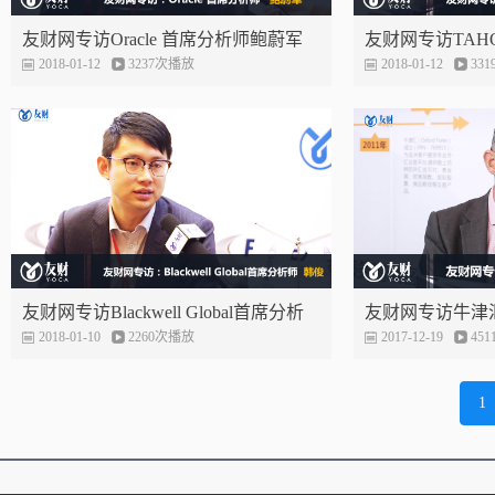
友财网专访Oracle 首席分析师鲍蔚军
友财网专访TAH
——创新技术 完善投资者教育
2018-01-12
3237次播放
婷——“红海市场
2018-01-12
33
杀”
友财网专访Blackwell Global首席分析
友财网专访牛津汇CO
师韩俊——监管是重中之重
2018-01-10
2260次播放
——强大的团队
2017-12-19
45
1