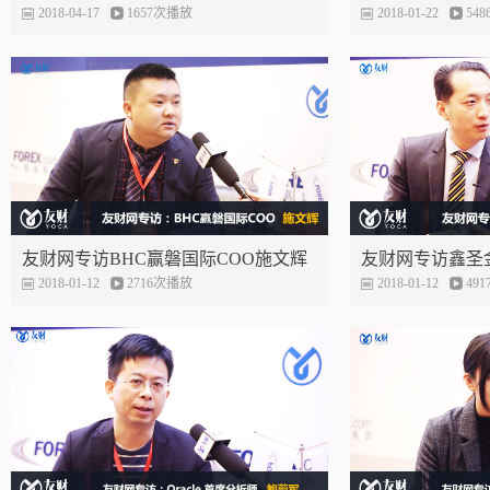
隆——区块链很好 但数字货币还有待
2018-04-17
1657次播放
来完善投资者的
2018-01-22
54
商榷
友财网专访BHC赢磐国际COO施文辉
友财网专访鑫圣
——新客户有新扶持 老客户有新帮助
2018-01-12
2716次播放
老师——正视杠
2018-01-12
49