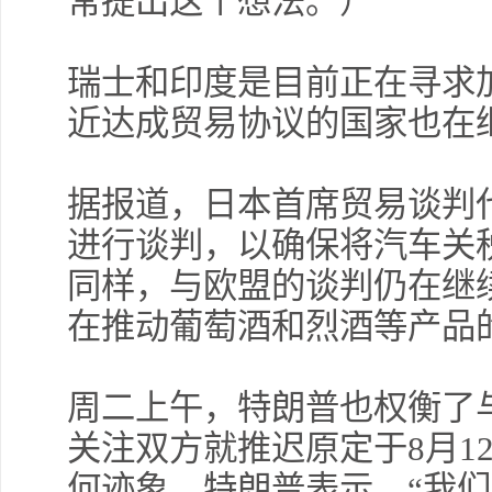
常提出这个想法。）
许安
擎天
瑞士和印度是目前正在寻求
近达成贸易协议的国家也在
薛晓
据报道，日本首席贸易谈判
进行谈判，以确保将汽车关税
同样，与欧盟的谈判仍在继
在推动葡萄酒和烈酒等产品
许安
勿追
周二上午，特朗普也权衡了
关注双方就推迟原定于8月1
交易熵 
何迹象，特朗普表示，“我们