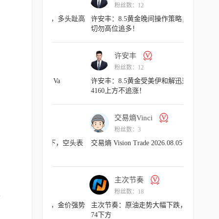
粉丝数：3
粉丝
交易熵 Vision Trade 2026.08.07 Va
许安丰：8
气扬但藏凶
许安丰
交易
粉丝数：12
粉丝
许安丰：8.7黄金早盘行情剖析，昨晚布局
交易熵 Vision
完美大捷！
主次节奏
主
粉丝数：18
粉丝
主次节奏：原油走势下跌动能衰竭，日内
主次节奏：
呈上行节奏
现强势
主次节奏
许
粉丝数：18
粉丝
里
主次节奏：8.7一句话看懂黄金Gold
许安丰：8
反弹看涨不