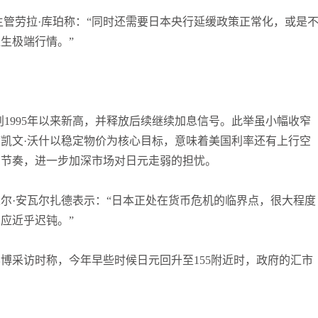
主管劳拉·库珀称：“同时还需要日本央行延缓政策正常化，或是
生极端行情。”
创1995年以来新高，并释放后续继续加息信号。此举虽小幅收窄
凯文·沃什以稳定物价为核心目标，意味着美国利率还有上行空
息节奏，进一步加深市场对日元走弱的担忧。
米尔·安瓦尔扎德表示：“日本正处在货币危机的临界点，很大程度
应近乎迟钝。”
博采访时称，今年早些时候日元回升至155附近时，政府的汇市