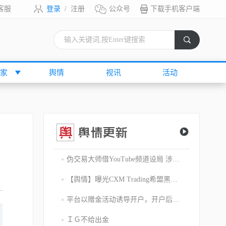
客服
登录
/
注册
公众号
下载手机客户端
索
家
舆情
视讯
活动
伪交易大师借YouTube频道设局 涉嫌1800万美元庞氏骗局
【舆情】曝光CXM Trading希盟黑幕：平台擅自下单 异常交易致30多万美金账户爆仓 客户资金遭无故转移
平台以赠金活动诱导开户，开户后入金容易出金难，难细究
ＩＧ不给出金