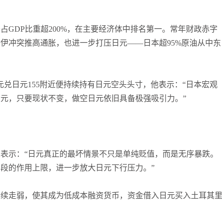
GDP比重超200%，在主要经济体中排名第一。常年财政赤字
伊冲突推高通胀，也进一步打压日元——日本超95%原油从中东
·宾瓦尼自美元兑日元155附近便持续持有日元空头头寸，他表示：“日本宏观
元，只要现状不变，做空日元依旧具备极强吸引力。”
表示：“日元真正的最坏情景不只是单纯贬值，而是无序暴跌。
段的作用上限，进一步放大日元下行压力。”
持续走弱，使其成为低成本融资货币，资金借入日元买入土耳其