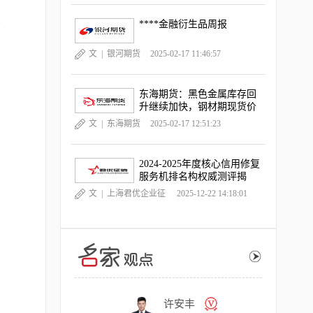
不
****金融衍生品周报
文 |
银河期货
2025-02-17 11:46:57
东海期货：黑色金属库存回
升继续加快，钢材期现货价
格跌幅扩大
文 |
东海期货
2025-02-17 12:51:23
2024-2025年度核心信用修复
服务机排名构权威测评揭
晓，《中国晨报》独家深度
文 |
上海君优企业征
2025-12-22 14:18:01
观察
信服务有限公司
交易熵Vinci
许