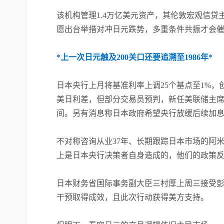
该机构管理1.4万亿美元资产，其伦敦宏观信贷
愿出台举措对冲日元跌势，多重条件共振才会催
*上一次日元触及200关口还要追溯至1986年*
日本央行上月将基准利率上调25个基点至1%，
美日利差，但部分交易员预判，新任美联储主席
间。另有消息称日本政府希望央行放缓后续加
不对称咨询从业37年、长期跟踪日本市场的阿
上是日本央行决策者自身造成的，他们的政策反
日本财务省国际事务副大臣三村厚上周三接受彭
干预取得成效，且此次行动获得美方支持。