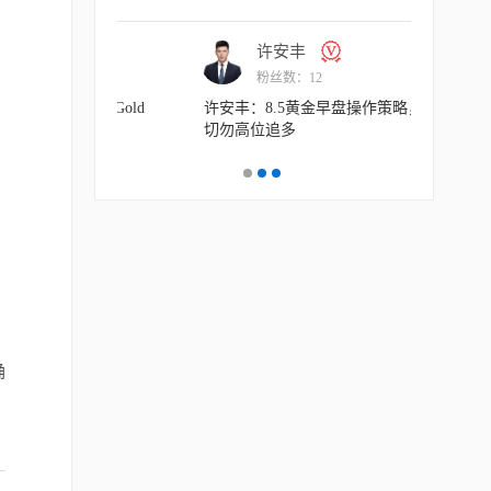
许安丰
主
粉丝数：12
粉丝
许安丰：8.6黄金晚间操作策略，承压可以
主次节奏：8
短空一下！
确