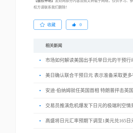
【版权申明】
友财网部分内容及图文转载于网络，仅供学习、
权方请联系我们删除！
收藏
0
相关新闻
市场如何解读美国出手托举日元的干预行
美日确认联合干预日元 表示准备采取更多
安迪·伯纳姆就任英国首相 特朗普抨击英国
交易员推演危机爆发下日元的极端利空情
高盛将日元汇率预期下调至1美元兑165日