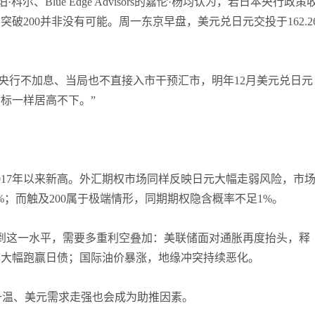
科尔、Blue Edge Advisors的嘉伦·杨均认为，若日本央行政策
破200并非没有可能。周一东京早盘，美元兑日元交投于162.2
本央行不加息、当局也不直接入市干预汇市，明年12月美元兑日元
指标一样居高不下。”
017年以来新高。外汇期权市场同样反映日元大幅走弱风险，市
%；而触及200属于极端情形，同期期权隐含概率不足1%。
达到这一水平，需要多重利空叠加：美联储面对通胀再度抬头，释
率大幅跑赢日债；国际油价暴涨，地缘冲突持续恶化。
幅升温、美元需求走强也会成为助推因素。