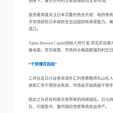
但眼下，看空日元的交易逻辑依旧主导市场。
投资者高度关注日本沉重的债务负担：政府债务占
令市场担忧日本政府支出远超财政承受能力。美
进口。
Alpha Binwani Capital创始人阿什温
基本面、货币政策、市场持仓格局都强烈利空日
*干预博弈困局*
三井住友日兴证券资深外汇利率策略师丸山伦人
倘若汇市干预完全失效，市场会开始质疑干预手
除此之外还有利差交易带来的持续抛压。日元
拉、印度股市、委内瑞拉债券等高收益资产。