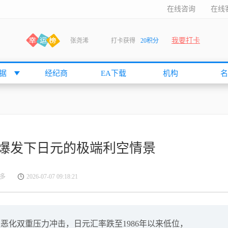
在线咨询
在线
我要打卡
张尧浠
打卡获得
20积分
何小冰
打卡获得
20积分
袁友江
打卡获得
15积分
据
经纪商
EA下载
机构
名
anshan
打卡获得
10积分
袁友江
打卡获得
15积分
何小冰
打卡获得
20积分
张尧浠
打卡获得
20积分
爆发下日元的极端利空情景
何小冰
打卡获得
10积分
袁友江
打卡获得
15积分
多
2026-07-07 09:18:21
张尧浠
打卡获得
15积分
cccccccccc
打卡获得
20积分
袁友江
打卡获得
10积分
恶化双重压力冲击，日元汇率跌至1986年以来低位，
张尧浠
打卡获得
10积分