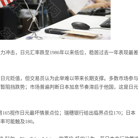
袁友江
打卡获得
10积分
张尧浠
打卡获得
20积分
何小冰
打卡获得
10积分
力冲击，日元汇率跌至1986年以来低位，稳居过去一年表现最
制日元贬值，但交易员认为此举难以带来长期支撑。多数市场参
短暂阻挡跌势；市场普遍判断日本加息节奏滞后于他国，这是日
ice，将165视作日元最坏情景点位；瑞穗银行给出临界点位170；日本
可能触及180。