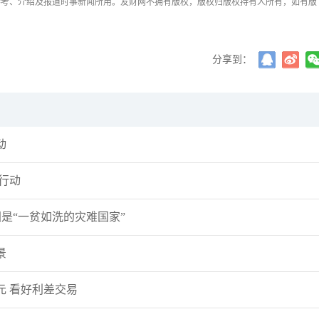
参考、介绍及报道时事新闻所用。友财网不拥有版权，版权归版权持有人所有，如有版
分享到：
动
行动
是“一贫如洗的灾难国家”
景
元 看好利差交易