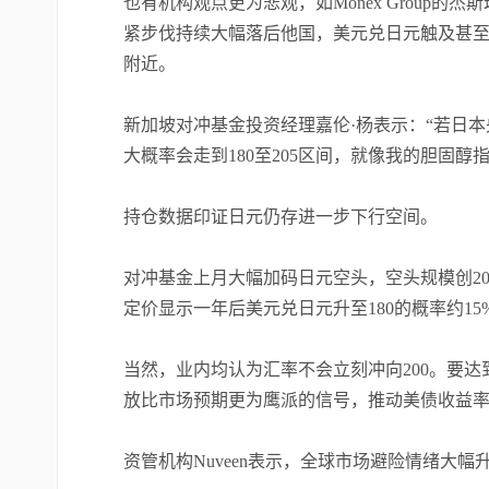
也有机构观点更为悲观，如Monex Group的杰斯珀·
紧步伐持续大幅落后他国，美元兑日元触及甚至突
附近。
新加坡对冲基金投资经理嘉伦·杨表示：“若日
大概率会走到180至205区间，就像我的胆固醇
持仓数据印证日元仍存进一步下行空间。
对冲基金上月大幅加码日元空头，空头规模创2
定价显示一年后美元兑日元升至180的概率约15
当然，业内均认为汇率不会立刻冲向200。要
放比市场预期更为鹰派的信号，推动美债收益
资管机构Nuveen表示，全球市场避险情绪大