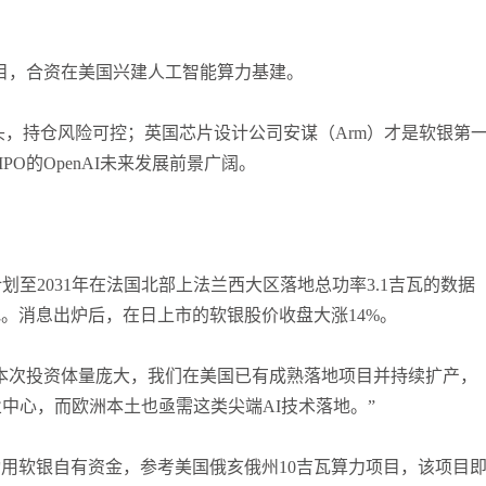
e）项目，合资在美国兴建人工智能算力基建。
出头，持仓风险可控；英国芯片设计公司安谋（Arm）才是软银第
O的OpenAI未来发展前景广阔。
划至2031年在法国北部上法兰西大区落地总功率3.1吉瓦的数据
。消息出炉后，在日上市的软银股价收盘大涨14%。
本次投资体量庞大，我们在美国已有成熟落地项目并持续扩产，
中心，而欧洲本土也亟需这类尖端AI技术落地。”
用软银自有资金，参考美国俄亥俄州10吉瓦算力项目，该项目