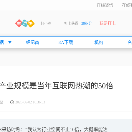
在线咨询
在线
我要打卡
何小冰
打卡获得
20积分
袁友江
打卡获得
15积分
anshan
打卡获得
10积分
据
经纪商
EA下载
机构
名
袁友江
打卡获得
15积分
何小冰
打卡获得
20积分
张尧浠
打卡获得
20积分
何小冰
打卡获得
10积分
I产业规模是当年互联网热潮的50倍
袁友江
打卡获得
15积分
张尧浠
打卡获得
15积分
垒
2026-06-02 18:36:53
cccccccccc
打卡获得
20积分
袁友江
打卡获得
10积分
张尧浠
打卡获得
10积分
尔采访时称：“我认为行业空间不止10倍，大概率能达
袁友江
打卡获得
10积分