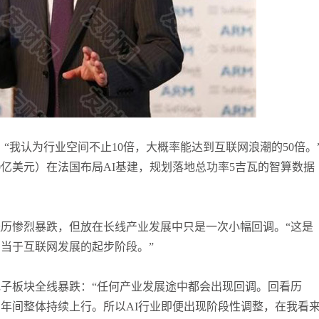
张尧浠
打卡获得
20积分
何小冰
打卡获得
10积分
张尧浠
打卡获得
20积分
“我认为行业空间不止10倍，大概率能达到互联网浪潮的50倍。
70亿美元）在法国布局AI基建，规划落地总功率5吉瓦的智算数据
历惨烈暴跌，但放在长线产业发展中只是一次小幅回调。“这是
当于互联网发展的起步阶段。”
电子板块全线暴跌：“任何产业发展途中都会出现回调。回看历
百年间整体持续上行。所以AI行业即便出现阶段性调整，在我看