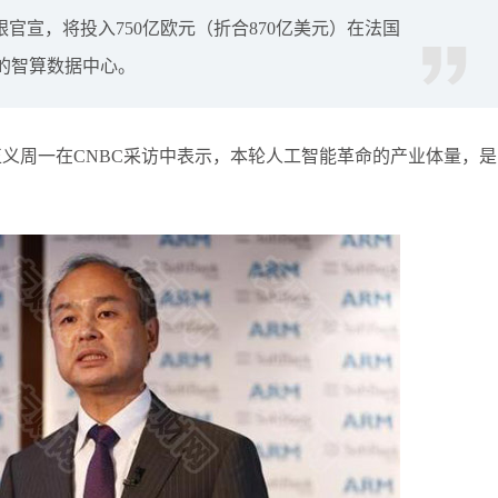
银官宣，将投入750亿欧元（折合870亿美元）在法国
张尧浠
打卡获得
20积分
瓦的智算数据中心。
袁友江
打卡获得
15积分
袁友江
打卡获得
20积分
何小冰
打卡获得
20积分
官孙正义周一在CNBC采访中表示，本轮人工智能革命的产业体量，是
袁友江
打卡获得
20积分
张尧浠
打卡获得
10积分
何小冰
打卡获得
10积分
张尧浠
打卡获得
20积分
何小冰
打卡获得
15积分
张尧浠
打卡获得
15积分
张尧浠
打卡获得
10积分
袁友江
打卡获得
20积分
张尧浠
打卡获得
15积分
袁友江
打卡获得
10积分