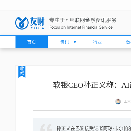
首页
资讯
行业
数
收
藏
软银CEO孙正义称：A
王大
孙正义在巴黎接受记者阿琼·卡尔帕