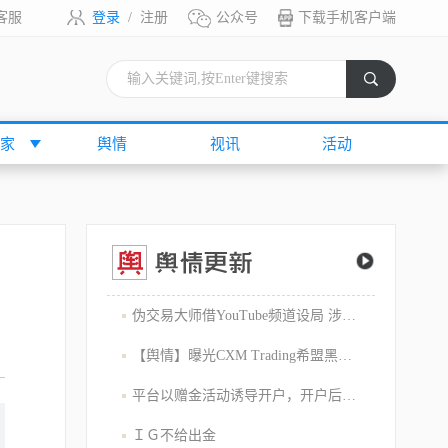
客服
登录
/
注册
公众号
下载手机客户端
索
家
舆情
视讯
活动
伪交易大师借YouTube频道设局 涉嫌1800万美元庞氏骗局
【舆情】曝光CXM Trading希盟黑幕：平台擅自下单 异常交易致30多万美金账户爆仓 客户资金遭无故转移
平台以赠金活动诱导开户，开户后入金容易出金难，难细究
ＩＧ不给出金