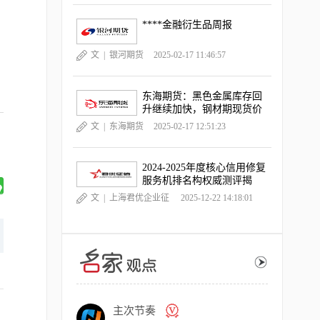
****金融衍生品周报
文 |
银河期货
2025-02-17 11:46:57
东海期货：黑色金属库存回
升继续加快，钢材期现货价
格跌幅扩大
文 |
东海期货
2025-02-17 12:51:23
2024-2025年度核心信用修复
服务机排名构权威测评揭
晓，《中国晨报》独家深度
文 |
上海君优企业征
2025-12-22 14:18:01
观察
信服务有限公司
交易熵Vinci
许安丰