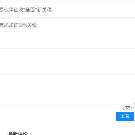
易伙伴征收"全面"新关税
交易熵 V
商品加征50%关税
主次
许安
压调
字数:0
发表
主次节
最新评论