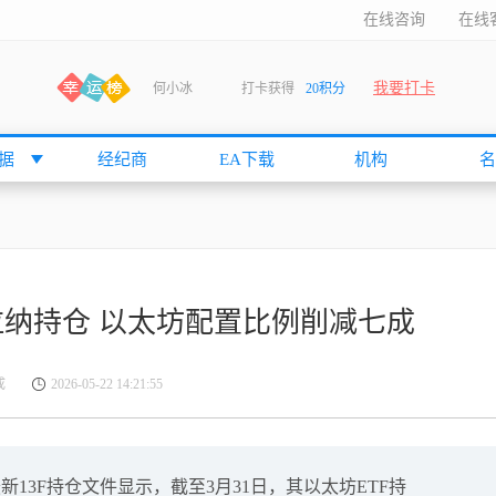
在线咨询
在线
我要打卡
何小冰
打卡获得
20积分
袁友江
打卡获得
15积分
anshan
打卡获得
10积分
据
经纪商
EA下载
机构
名
袁友江
打卡获得
15积分
何小冰
打卡获得
20积分
张尧浠
打卡获得
20积分
何小冰
打卡获得
10积分
纳持仓 以太坊配置比例削减七成
袁友江
打卡获得
15积分
张尧浠
打卡获得
15积分
成
2026-05-22 14:21:55
cccccccccc
打卡获得
20积分
袁友江
打卡获得
10积分
张尧浠
打卡获得
10积分
13F持仓文件显示，截至3月31日，其以太坊ETF持
袁友江
打卡获得
10积分