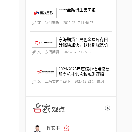
****金融衍生品周报
文 |
银河期货
2025-02-17 11:46:57
东海期货：黑色金属库存回
升继续加快，钢材期现货价
格跌幅扩大
文 |
东海期货
2025-02-17 12:51:23
2024-2025年度核心信用修复
服务机排名构权威测评揭
晓，《中国晨报》独家深度
文 |
上海君优企业征
2025-12-22 14:18:01
观察
信服务有限公司
许安丰
主