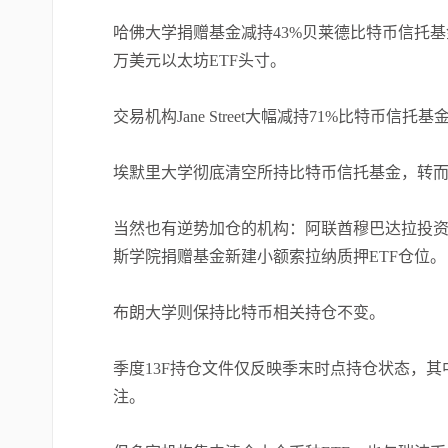
哈佛大学捐赠基金减持43%贝莱德比特币信托基金
万美元以太坊ETF头寸。
交易机构Jane Street大幅减持71%比特币
埃默里大学彻底清空所持比特币信托基金，转而配置
当然也有逆势加仓的机构：阿联酋穆巴达拉投资集
斯学院捐赠基金新建小额索拉纳质押ETF仓位。
布朗大学则保持比特币相关持仓不变。
季度13F持仓文件仅反映季末时点持仓状态，
注。