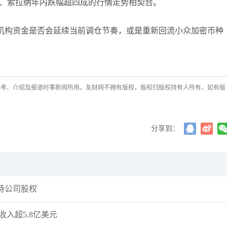
币、索拉纳年内跌幅超四成的行情走势相契合。
机构资金是否会延续当前调仓节奏，或是重新回流小众加密币种
参考、介绍及报道时事新闻所用。友财网不拥有版权，版权归版权持有人所有，如有版
分享到：
持公司股权
入超5.8亿美元