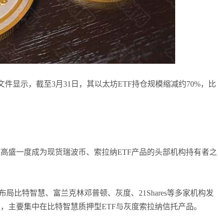
张尧浠
打卡获得
20积分
何小冰
打卡获得
10积分
张尧浠
打卡获得
20积分
件显示，截至3月31日，其以太坊ETF持仓规模缩减约70%，比
时高盛一度成为现货瑞波币、索拉纳ETF产品的头部机构持有者之
布局比特智慧、富兰克林邓普顿、灰度、21Shares等多家机构发
，主要集中在比特智慧质押型ETF与灰度索拉纳信托产品。