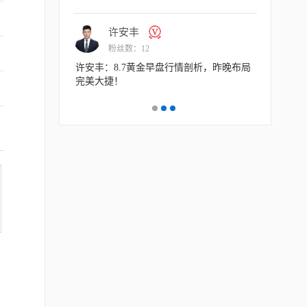
许安丰
交易
粉丝数：12
粉丝
许安丰：8.7黄金早盘行情剖析，昨晚布局
交易熵 Vision
完美大捷！