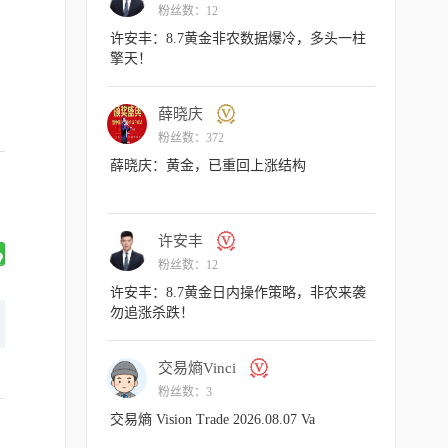
粉丝数：12
粉丝
许安丰：8.7黄金非农数据爆冷，多头一柱
主次节奏：
擎天！
呈上行节奏
薛晓庆
主
粉丝数：372
粉丝
薛晓庆：黄金，已重回上涨结构
主次节奏：8
许安丰
许
粉丝数：12
粉丝
许安丰：8.7黄金日内操作策略，非农来袭
许安丰：8
勿追涨杀跌！
短空一下！
交易熵Vinci
许
粉丝数：3
粉丝
交易熵 Vision Trade 2026.08.07 Va
许安丰：8
气扬但藏凶