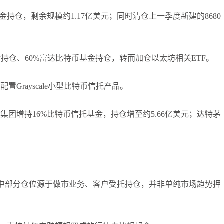
持仓，剩余规模约1.17亿美元；同时清仓上一季度新建的8680
信托基金持仓、60%富达比特币基金持仓，转而加仓以太坊相关ETF。
Grayscale小型比特币信托产品。
团增持16%比特币信托基金，持仓增至约5.66亿美元；达特茅
其中部分仓位源于做市业务、客户受托持仓，并非单纯市场趋势押