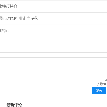
分比特币持仓
货币ATM行业走向没落
比特币
字数:0
发表
最新评论