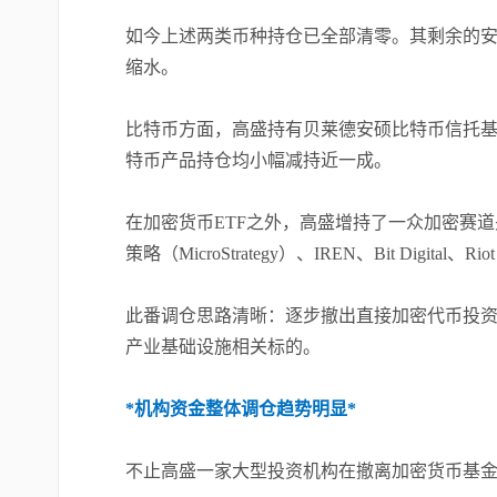
如今上述两类币种持仓已全部清零。其剩余的安
缩水。
比特币方面，高盛持有贝莱德安硕比特币信托基金
特币产品持仓均小幅减持近一成。
在加密货币ETF之外，高盛增持了一众加密赛道关联个股，
策略（MicroStrategy）、IREN、Bit Digita
此番调仓思路清晰：逐步撤出直接加密代币投
产业基础设施相关标的。
*机构资金整体调仓趋势明显*
不止高盛一家大型投资机构在撤离加密货币基