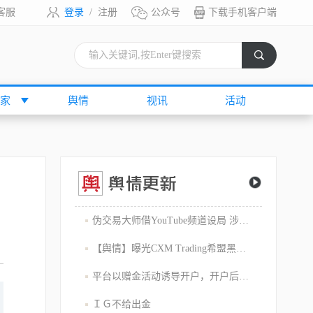
客服
登录
/
注册
公众号
下载手机客户端
索
家
舆情
视讯
活动
伪交易大师借YouTube频道设局 涉嫌1800万美元庞氏骗局
【舆情】曝光CXM Trading希盟黑幕：平台擅自下单 异常交易致30多万美金账户爆仓 客户资金遭无故转移
平台以赠金活动诱导开户，开户后入金容易出金难，难细究
ＩＧ不给出金