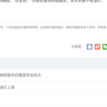
很糟糕。”柯里说，“伊朗就是想制造痛苦。现在关键不是油价，
参考、介绍及报道时事新闻所用。友财网不拥有版权，版权归版权持有人所有，如有版
分享到：
但继续做多的难度将会加大
油价上涨