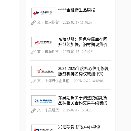
****金融衍生品周报
文 |
银河期货
2025-02-17 11:46:57
东海期货：黑色金属库存回
升继续加快，钢材期现货价
格跌幅扩大
文 |
东海期货
2025-02-17 12:51:23
2024-2025年度核心信用修复
服务机排名构权威测评揭
晓，《中国晨报》独家深度
文 |
上海君优企业征
2025-12-22 14:18:01
观察
信服务有限公司
东吴期货关于调整烧碱期货
品种相关合约交易手续费的
通知
文 |
东吴期货
2025-02-17 15:54:28
兴证期货 研发中心早评