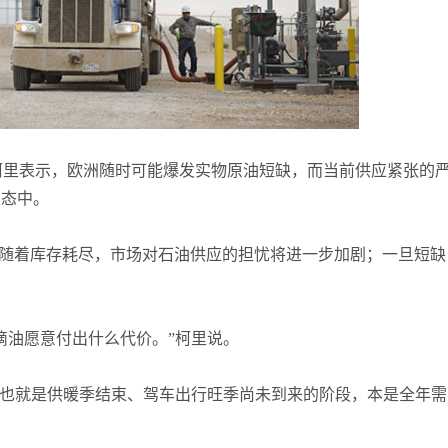
何小冰
打卡获得
10积分
张尧浠
打卡获得
20积分
何小冰
打卡获得
20积分
执行董事杰夫·柯里表示，欧洲随时可能爆发实物原油短缺，而当前供应紧张的
表态中。
，随着库存耗尽，市场对石油供应的担忧将进一步加剧；一旦短缺
滴油愿意付出什么代价。”柯里说。
—也就是供暖季结束、驾车出行旺季尚未到来的阶段，本是全年需