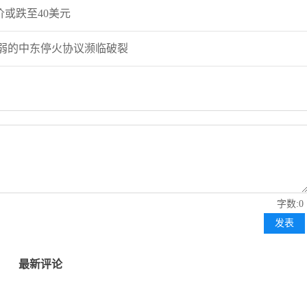
价或跌至40美元
脆弱的中东停火协议濒临破裂
字数:0
发表
最新评论