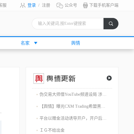
客服
登录
/
注册
公众号
下载手机客户端
索
名家
舆情
伪交易大师借YouTube频道设局 涉嫌1800万美元庞氏骗局
【舆情】曝光CXM Trading希盟黑幕：平台擅自下单 异常交易致30多万美金账户爆仓 客户资金遭无故转移
平台以赠金活动诱导开户，开户后入金容易出金难，难细究
ＩＧ不给出金