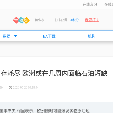
在线咨询
在线
我要打卡
袁友江
打卡获得
15积分
anshan
打卡获得
10积分
袁友江
打卡获得
15积分
数据
EA下载
机构
何小冰
打卡获得
20积分
张尧浠
打卡获得
20积分
何小冰
打卡获得
10积分
袁友江
打卡获得
15积分
库存耗尽 欧洲或在几周内面临石油短缺
张尧浠
打卡获得
15积分
cccccccccc
打卡获得
20积分
多
2026-05-20 09:18:44
袁友江
打卡获得
10积分
张尧浠
打卡获得
10积分
袁友江
打卡获得
10积分
nge联合执行董事杰夫·柯里表示，欧洲随时可能爆发实物原油短
张尧浠
打卡获得
20积分