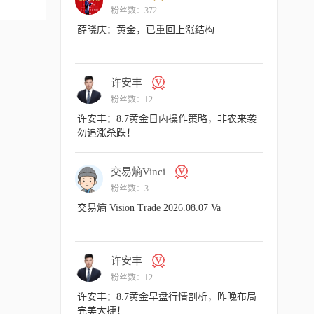
粉丝数：372
粉丝数：18
薛晓庆：黄金，已重回上涨结构
主次节奏：8.7一
许安丰
许安丰
粉丝数：12
粉丝数：12
许安丰：8.7黄金日内操作策略，非农来袭
许安丰：8.6黄
勿追涨杀跌！
短空一下！
交易熵Vinci
许安丰
粉丝数：3
粉丝数：12
交易熵 Vision Trade 2026.08.07 Va
许安丰：8.6黄
气扬但藏凶险
许安丰
交易熵Vin
粉丝数：12
粉丝数：3
许安丰：8.7黄金早盘行情剖析，昨晚布局
交易熵 Vision Trade
完美大捷！