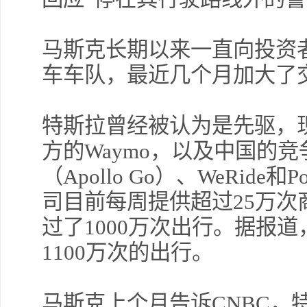
许安
擎天
马斯克长期以来一直向投资
车车队，最近几个月加大了
薛晓
特斯拉曾经被认为是先驱，现在
方的Waymo，以及中国的
（Apollo Go）、WeRide和
司目前每周提供超过25万
许安
勿追
过了1000万次出行。据报
1100万次的出行。
交易熵 
马斯克上个月告诉CNBC，