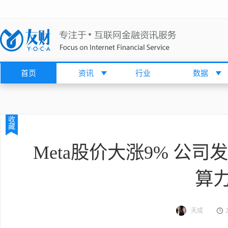
首页
资讯
行业
数据
收
藏
Meta股价大涨9% 公
算
天成