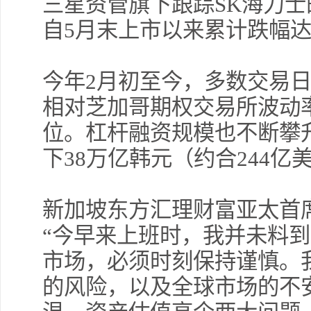
三星资管旗下跟踪SK海力士的
自5月末上市以来累计跌幅达
许
今年2月初至今，多数交易日
完
相对芝加哥期权交易所波动
位。杠杆融资规模也不断攀
下38万亿韩元（约合244
新加坡东方汇理财富亚太首
“今早来上班时，我并未料到
市场，必须时刻保持谨慎。
的风险，以及全球市场的不