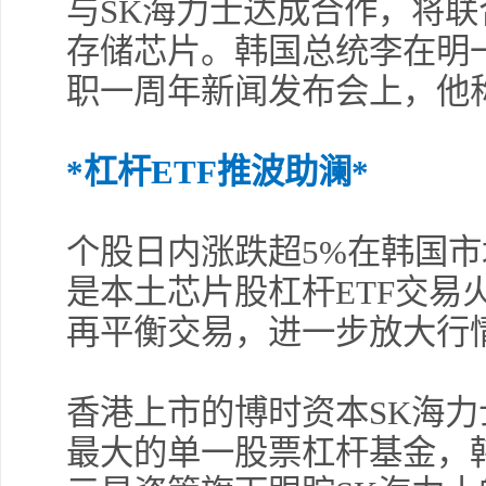
与SK海力士达成合作，将
存储芯片。韩国总统李在明
许
擎
职一周年新闻发布会上，他
*杠杆ETF推波助澜*
薛
个股日内涨跌超5%在韩国
是本土芯片股杠杆ETF交易
许
再平衡交易，进一步放大行
勿
香港上市的博时资本SK海力
最大的单一股票杠杆基金，
交易