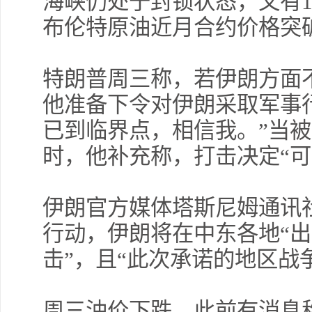
海峡仍处于封锁状态，又有1
布伦特原油近月合约价格突破
许
特朗普周三称，若伊朗方面不
完
他准备下令对伊朗采取军事
已到临界点，相信我。”当
时，他补充称，打击决定“可
伊朗官方媒体塔斯尼姆通讯
行动，伊朗将在中东各地“
击”，且“此次承诺的地区战
周三油价下跌，此前有消息