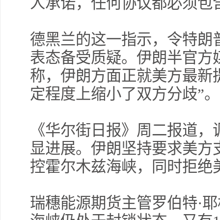
人承诺，任何协议都必须包
许
擎
德黑兰的这一指示，令特朗普
表态备受质疑。伊朗半官方媒
称，伊朗方面正就美方最新
薛
定程度上缩小了双方分歧”。
《华尔街日报》周二报道，
显进展。伊朗坚持要求美方
许
勿
控霍尔木兹海峡，同时拒绝
瑞穗能源期货主管罗伯特·耶
交易