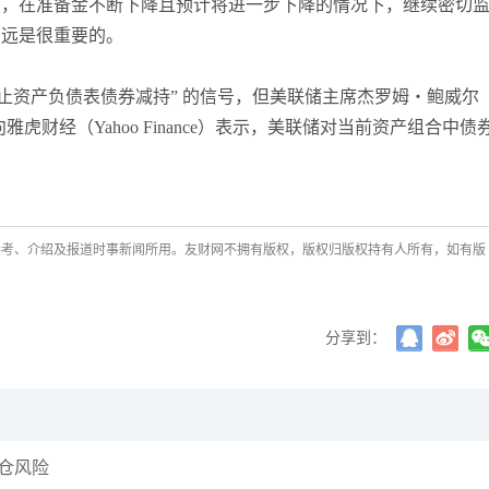
示，在准备金不断下降且预计将进一步下降的情况下，继续密切
多远是很重要的。
止资产负债表债券减持” 的信号，但美联储主席杰罗姆・鲍威尔
发布会上向雅虎财经（Yahoo Finance）表示，美联储对当前资产组合中债
参考、介绍及报道时事新闻所用。友财网不拥有版权，版权归版权持有人所有，如有版
分享到：
仓风险