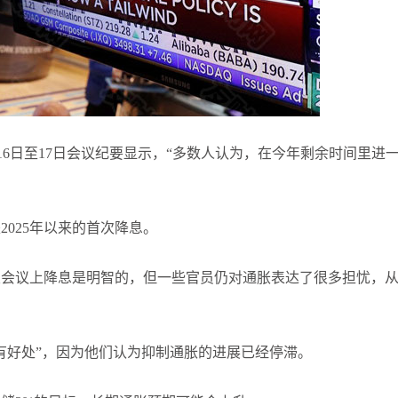
袁友江
打卡获得
10积分
张尧浠
打卡获得
20积分
何小冰
打卡获得
10积分
16日至17日会议纪要显示，“多数人认为，在今年剩余时间里进
2025年以来的首次降息。
次会议上降息是明智的，但一些官员仍对通胀表达了很多担忧，
有好处”，因为他们认为抑制通胀的进展已经停滞。