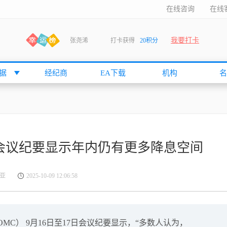
在线咨询
在线
我要打卡
张尧浠
打卡获得
20积分
何小冰
打卡获得
20积分
袁友江
打卡获得
15积分
据
经纪商
EA下载
机构
名
anshan
打卡获得
10积分
袁友江
打卡获得
15积分
何小冰
打卡获得
20积分
张尧浠
打卡获得
20积分
会议纪要显示年内仍有更多降息空间
何小冰
打卡获得
10积分
袁友江
打卡获得
15积分
亚
2025-10-09 12:06:58
张尧浠
打卡获得
15积分
cccccccccc
打卡获得
20积分
袁友江
打卡获得
10积分
MC） 9月16日至17日会议纪要显示，“多数人认为，
张尧浠
打卡获得
10积分