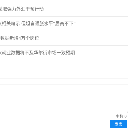
采取强力外汇干预行动
相关暗示 但坦言通胀水平“居高不下”
数据新增4万个岗位
周非农就业数据将不及华尔街市场一致预期
字数:0
发表