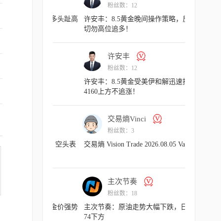
粉丝数：3
粉丝数：
交易熵 Vision Trade 2026.08.07 Va
许安丰：8.6
气扬但藏凶险
许安丰
交易熵V
粉丝数：12
粉丝数：
许安丰：8.7黄金早盘行情剖析，昨晚布局
交易熵 Vision Tr
完美大捷！
主次节奏
主次
粉丝数：18
粉丝数：
主次节奏：原油走势下跌动能衰竭，日内
主次节奏：原
呈上行节奏
现强势
主次节奏
许安
粉丝数：18
粉丝数：
主次节奏：8.7一句话看懂黄金Gold
许安丰：8.6
反弹看涨不追