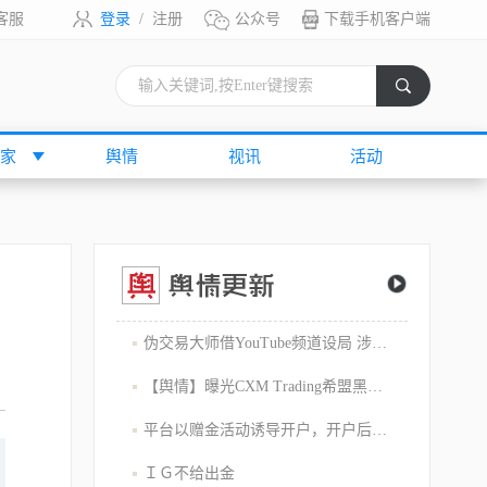
客服
登录
/
注册
公众号
下载手机客户端
索
家
舆情
视讯
活动
伪交易大师借YouTube频道设局 涉嫌1800万美元庞氏骗局
【舆情】曝光CXM Trading希盟黑幕：平台擅自下单 异常交易致30多万美金账户爆仓 客户资金遭无故转移
平台以赠金活动诱导开户，开户后入金容易出金难，难细究
ＩＧ不给出金