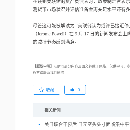
在谈到美联储的资产负债表时，政策制定者表
测货币市场状况并评估准备金离充足水平还有
尽管这可能被解读为 “美联储认为或许已接近停
（Jerome Powell）在 9 月 17 日的新闻
的减持节奏感到满意。
【版权申明】
友财网部分内容及图文转载于网络，仅供学习、
权方请联系我们删除！
收藏
0
相关新闻
美日联合干预后 日元空头头寸面临集中平