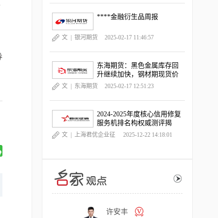
监
****金融衍生品周报
文 |
银河期货
2025-02-17 11:46:57
券
东海期货：黑色金属库存回
升继续加快，钢材期现货价
格跌幅扩大
文 |
东海期货
2025-02-17 12:51:23
2024-2025年度核心信用修复
服务机排名构权威测评揭
晓，《中国晨报》独家深度
文 |
上海君优企业征
2025-12-22 14:18:01
观察
信服务有限公司
交易熵Vinci
许安