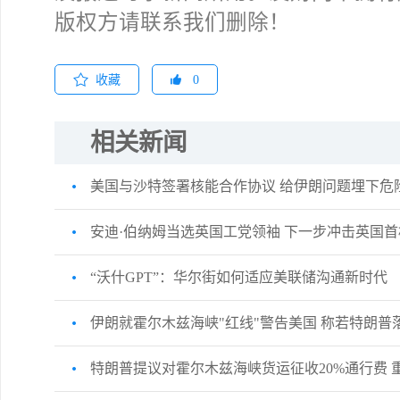
版权方请联系我们删除！
许安
擎天
收藏
0
相关新闻
薛晓
美国与沙特签署核能合作协议 给伊朗问题埋下危
安迪·伯纳姆当选英国工党领袖 下一步冲击英国
许安
“沃什GPT”：华尔街如何适应美联储沟通新时代
勿追
伊朗就霍尔木兹海峡"红线"警告美国 称若特朗普
特朗普提议对霍尔木兹海峡货运征收20%通行费 
交易熵 