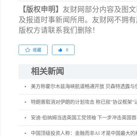
【版权申明】
友财网部分内容及图文
许安
擎天
及报道时事新闻所用。友财网不拥有
版权方请联系我们删除！
收藏
0
薛晓
相关新闻
美方称霍尔木兹海峡航道畅通开放 贝森特透露与
许安
勿追
特朗普取消对伊朗的计划攻击 称已就"协议框架"
安迪·伯纳姆当选英国工党领袖 下一步冲击英国
交易熵 
中国顶级投资人称：金融而非AI 才是中国最大的