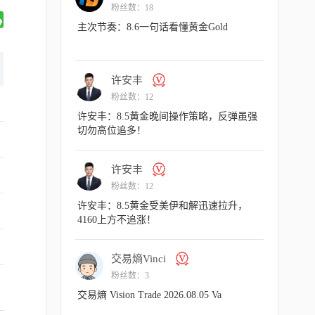
粉丝数：18
粉丝数
策略，承压可以
主次节奏：8.6一句话看懂黄金Gold
许安丰：8.
切勿高位追
许安丰
主次
粉丝数：12
粉丝数
策略，多头趾高
许安丰：8.5黄金晚间操作策略，反弹虽强
主次节奏：8.
切勿高位追多！
许安丰
许安
粉丝数：12
粉丝数
.06 Va
许安丰：8.5黄金受美伊和解迅速拉升，
许安丰：8.
4160上方不追涨！
依旧有回撤
交易熵Vinci
许安
粉丝数：3
粉丝数
向下，空头表
交易熵 Vision Trade 2026.08.05 Va
许安丰：8.4
直接空！