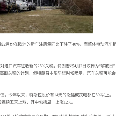
袁友江
打卡获得
10积分
张尧浠
打卡获得
20积分
何小冰
打卡获得
10积分
拉2月份在欧洲的新车注册量同比下降了40%，而整体电动汽车
对进口汽车征收新的25%关税。特朗普将4月2日吹捧为“解放日”
收高额关税的计划，但特朗普本周早些时候暗示，汽车关税可能会
惯。今年以来，特斯拉股价有14天的涨幅或跌幅都在5%以上。
股连续五天上涨，其中包括周一上涨12%。