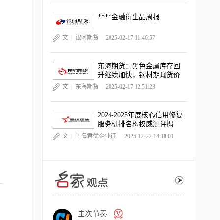
****金融衍生品周报
文 |
银河期货
2025-02-17 11:46:57
东海期货：黑色金属库存回
升继续加快，钢材期现货价
格跌幅扩大
文 |
东海期货
2025-02-17 12:51:23
2024-2025年度核心信用修复
服务机排名构权威测评揭
晓，《中国晨报》独家深度
文 |
上海君优企业征
2025-12-22 14:18:01
观察
信服务有限公司
主次节奏
许安