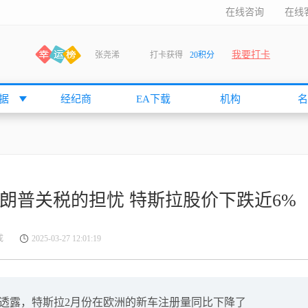
在线咨询
在线
我要打卡
张尧浠
打卡获得
20积分
何小冰
打卡获得
20积分
袁友江
打卡获得
15积分
据
经纪商
EA下载
机构
名
anshan
打卡获得
10积分
袁友江
打卡获得
15积分
何小冰
打卡获得
20积分
张尧浠
打卡获得
20积分
朗普关税的担忧 特斯拉股价下跌近6%
何小冰
打卡获得
10积分
袁友江
打卡获得
15积分
成
2025-03-27 12:01:19
张尧浠
打卡获得
15积分
cccccccccc
打卡获得
20积分
袁友江
打卡获得
10积分
二透露，特斯拉2月份在欧洲的新车注册量同比下降了
张尧浠
打卡获得
10积分