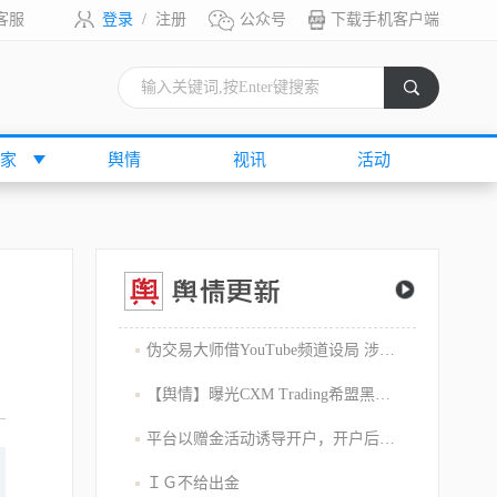
客服
登录
/
注册
公众号
下载手机客户端
索
家
舆情
视讯
活动
伪交易大师借YouTube频道设局 涉嫌1800万美元庞氏骗局
【舆情】曝光CXM Trading希盟黑幕：平台擅自下单 异常交易致30多万美金账户爆仓 客户资金遭无故转移
平台以赠金活动诱导开户，开户后入金容易出金难，难细究
ＩＧ不给出金