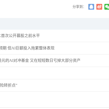
粉丝数：12
分享到：
许安丰：8.6黄金晚间操作
短空一下！
许安丰
粉丝数：12
eX首次公开募股之前水平
许安丰：8.6黄金日内操作
气扬但藏凶险
预期 但AI巨额投入拖累整体表现
交易熵Vinci
美元的AI对冲基金 又在短短数日亏掉大部分资产
粉丝数：3
交易熵 Vision Trade 2026.08
风险转折点”
主次节奏
粉丝数：18
主次节奏：原油走势持续性
现强势