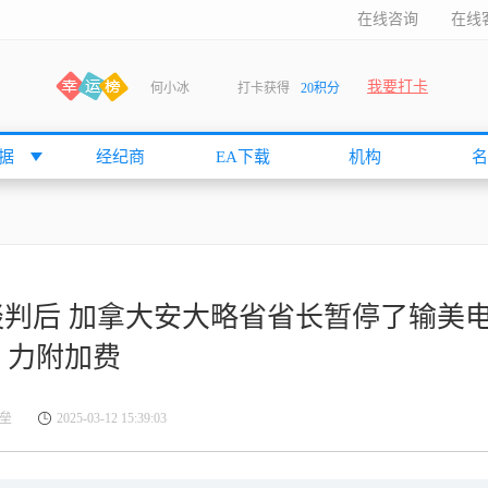
在线咨询
在线
我要打卡
何小冰
打卡获得
20积分
袁友江
打卡获得
15积分
anshan
打卡获得
10积分
据
经纪商
EA下载
机构
名
袁友江
打卡获得
15积分
何小冰
打卡获得
20积分
张尧浠
打卡获得
20积分
何小冰
打卡获得
10积分
判后 加拿大安大略省省长暂停了输美
袁友江
打卡获得
15积分
力附加费
张尧浠
打卡获得
15积分
cccccccccc
打卡获得
20积分
垒
2025-03-12 15:39:03
袁友江
打卡获得
10积分
张尧浠
打卡获得
10积分
袁友江
打卡获得
10积分