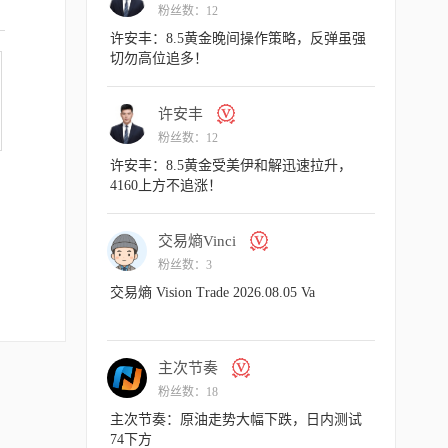
粉丝数：12
作策略，多头趾高
许安丰：8.5黄金晚间操作策略，反弹虽强
切勿高位追多！
许安丰
粉丝数：12
8.06 Va
许安丰：8.5黄金受美伊和解迅速拉升，
4160上方不追涨！
交易熵Vinci
粉丝数：3
性向下，空头表
交易熵 Vision Trade 2026.08.05 Va
主次节奏
粉丝数：18
情剖析，金价强势
主次节奏：原油走势大幅下跌，日内测试
74下方