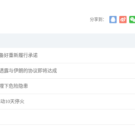
分享到：
准备好重新履行承诺
特透露与伊朗的协议即将达成
埋下危险隐患
动10天停火
交易熵Vinci
许安丰