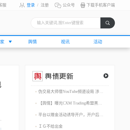
客服
登录
/
注册
公众号
下载手机客户端
索
家
舆情
视讯
活动
电
伪交易大师借YouTube频道设局 涉嫌1800万美元庞氏骗局
【舆情】曝光CXM Trading希盟黑幕：平台擅自下单 异常交易致30多万美金账户爆仓 客户资金遭无故转移
平台以赠金活动诱导开户，开户后入金容易出金难，难细究
ＩＧ不给出金