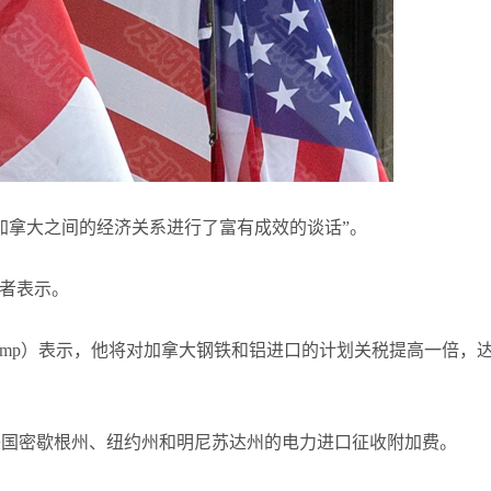
张尧浠
打卡获得
20积分
何小冰
打卡获得
10积分
张尧浠
打卡获得
20积分
加拿大之间的经济关系进行了富有成效的谈话”。
记者表示。
 Trump）表示，他将对加拿大钢铁和铝进口的计划关税提高一倍，
美国密歇根州、纽约州和明尼苏达州的电力进口征收附加费。