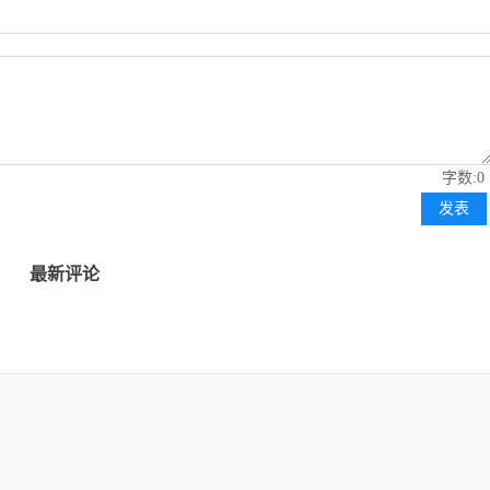
粉丝数：3
粉丝数：12
交易熵 Vision Trade 2026.08.07 Va
许安丰：8.6黄金日内操
气扬但藏凶险
许安丰
交易熵Vinci
粉丝数：12
粉丝数：3
字数:0
许安丰：8.7黄金早盘行情剖析，昨晚布局
交易熵 Vision Trade 2026.0
完美大捷！
发表
主次节奏
主次节奏
最新评论
粉丝数：18
粉丝数：18
主次节奏：原油走势下跌动能衰竭，日内
主次节奏：原油走势持续
呈上行节奏
现强势
主次节奏
许安丰
粉丝数：18
粉丝数：12
主次节奏：8.7一句话看懂黄金Gold
许安丰：8.6黄金早盘行
反弹看涨不追涨