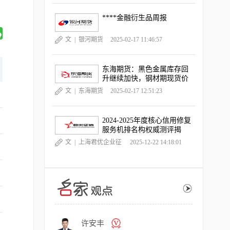
****金融衍生品周报
文 |
银河期货
2025-02-17 11:46:57
东海期货：黑色金属库存回
升继续加快，钢材期现货价
格跌幅扩大
文 |
东海期货
2025-02-17 12:51:23
2024-2025年度核心信用修复
服务机排名构权威测评揭
晓，《中国晨报》独家深度
文 |
上海君优企业征
2025-12-22 14:18:01
观察
信服务有限公司
许安丰