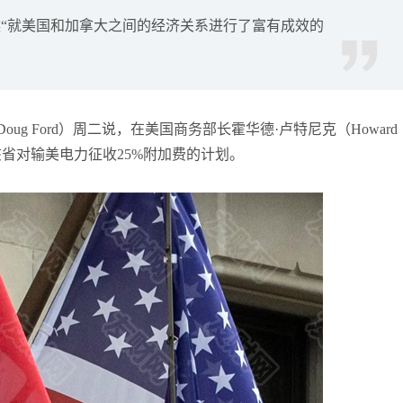
“就美国和加拿大之间的经济关系进行了富有成效的
张尧浠
打卡获得
20积分
袁友江
打卡获得
15积分
袁友江
打卡获得
20积分
何小冰
打卡获得
20积分
g Ford）周二说，在美国商务部长霍华德·卢特尼克（Howard
袁友江
打卡获得
20积分
停该省对输美电力征收25%附加费的计划。
张尧浠
打卡获得
10积分
何小冰
打卡获得
10积分
张尧浠
打卡获得
20积分
何小冰
打卡获得
15积分
张尧浠
打卡获得
15积分
张尧浠
打卡获得
10积分
袁友江
打卡获得
20积分
张尧浠
打卡获得
15积分
袁友江
打卡获得
10积分