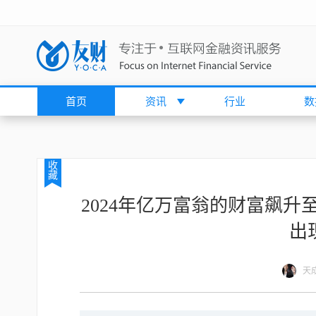
首页
资讯
行业
数
收
藏
2024年亿万富翁的财富飙升
出
天