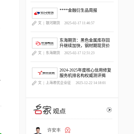
****金融衍生品周报
文 |
银河期货
2025-02-17 11:46:57
公
东海期货：黑色金属库存回
升继续加快，钢材期现货价
格跌幅扩大
文 |
东海期货
2025-02-17 12:51:23
2024-2025年度核心信用修复
服务机排名构权威测评揭
免
晓，《中国晨报》独家深度
文 |
上海君优企业征
2025-12-22 14:18:01
观察
信服务有限公司
许安丰
许安丰