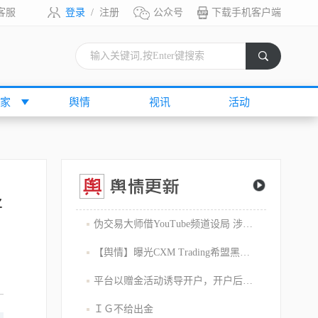
客服
登录
/
注册
公众号
下载手机客户端
索
家
舆情
视讯
活动
将
伪交易大师借YouTube频道设局 涉嫌1800万美元庞氏骗局
【舆情】曝光CXM Trading希盟黑幕：平台擅自下单 异常交易致30多万美金账户爆仓 客户资金遭无故转移
平台以赠金活动诱导开户，开户后入金容易出金难，难细究
ＩＧ不给出金