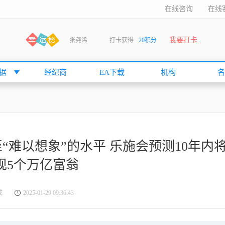
在线咨询
在线
张尧浠
打卡获得
20积分
我要打卡
何小冰
打卡获得
20积分
袁友江
打卡获得
15积分
anshan
打卡获得
10积分
据
经纪商
EA下载
机构
名
袁友江
打卡获得
15积分
何小冰
打卡获得
20积分
张尧浠
打卡获得
20积分
何小冰
打卡获得
10积分
至“难以想象”的水平 乐施会预测10年内
袁友江
打卡获得
15积分
现5个万亿富翁
张尧浠
打卡获得
15积分
cccccccccc
打卡获得
20积分
成
2025-01-29 09:36:43
袁友江
打卡获得
10积分
张尧浠
打卡获得
10积分
袁友江
打卡获得
10积分