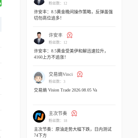
粉丝数：12
粉丝数：12
：8.6黄金日内操作策略，多头趾高
许安丰：8.5黄金晚间操作策略，反
藏凶险
切勿高位追多！
交易熵Vinci
许安丰
粉丝数：3
粉丝数：12
sion Trade 2026.08.06 Va
许安丰：8.5黄金受美伊和解迅速拉
4160上方不追涨！
主次节奏
交易熵Vinci
粉丝数：18
粉丝数：3
奏：原油走势持续性向下，空头表
交易熵 Vision Trade 2026.08.05 Va
许安丰
主次节奏
粉丝数：12
粉丝数：18
：8.6黄金早盘行情剖析，金价强势
主次节奏：原油走势大幅下跌，日内
涨不追涨
74下方