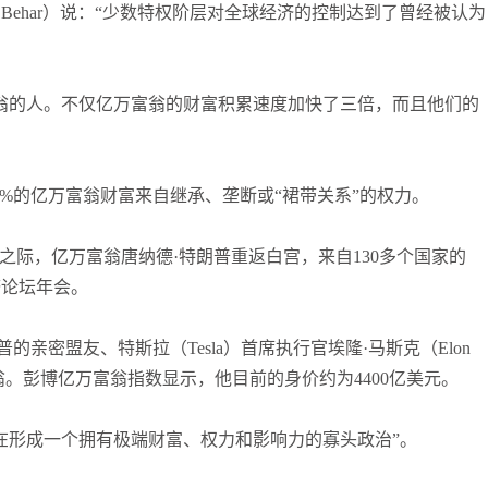
h Behar）说：“少数特权阶层对全球经济的控制达到了曾经被认为
翁的人。不仅亿万富翁的财富积累速度加快了三倍，而且他们的
0%的亿万富翁财富来自继承、垄断或“裙带关系”的权力。
之际，亿万富翁唐纳德·特朗普重返白宫，来自130多个国家的
济论坛年会。
报告，特朗普的亲密盟友、特斯拉（Tesla）首席执行官埃隆·马斯克（Elon
富翁。彭博亿万富翁指数显示，他目前的身价约为4400亿美元。
在形成一个拥有极端财富、权力和影响力的寡头政治”。