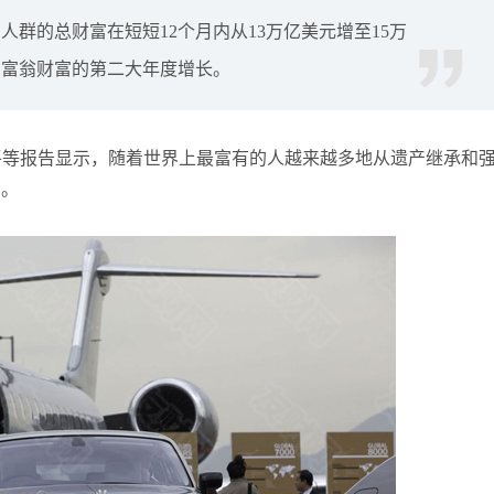
群的总财富在短短12个月内从13万亿美元增至15万
张尧浠
打卡获得
20积分
袁友江
打卡获得
15积分
万富翁财富的第二大年度增长。
袁友江
打卡获得
20积分
何小冰
打卡获得
20积分
不平等报告显示，随着世界上最富有的人越来越多地从遗产继承和
袁友江
打卡获得
20积分
增。
张尧浠
打卡获得
10积分
何小冰
打卡获得
10积分
张尧浠
打卡获得
20积分
何小冰
打卡获得
15积分
张尧浠
打卡获得
15积分
张尧浠
打卡获得
10积分
袁友江
打卡获得
20积分
张尧浠
打卡获得
15积分
袁友江
打卡获得
10积分