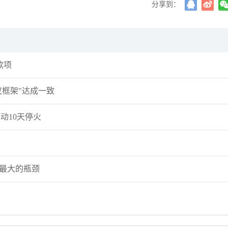
分享到：
粉丝数：3
交易熵 Vision Trade 2026.08.07 Va
许安丰
气扬但
许安丰
款项
粉丝数：12
许安丰：8.7黄金早盘行情剖析，昨晚布局
交易熵 Vi
议框架"达成一致
完美大捷！
动10天停火
主次节奏
粉丝数：18
主次节奏：原油走势下跌动能衰竭，日内
主次节
呈上行节奏
现强势
国最大的瓶颈
主次节奏
粉丝数：18
主次节奏：8.7一句话看懂黄金Gold
许安丰
反弹看