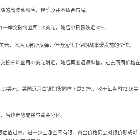
伴随的高波动风险，现阶段并不适合布局。
价一举突破每盎司120美元，随后单日暴跌近30%。
7.60美元，此后虽有所反弹，但仍远低于伊朗战事爆发前的价位。
日交投于每盎司87美元附近，随后再度遭遇抛售，过去两周价格
.13美元；美国近月白银期货同样下跌3.7%，收于每盎司72.16美
高，后续走势或将与黄金分化。
银估值过高，进一步上涨空间有限。黄金价格仍会对银价形成影