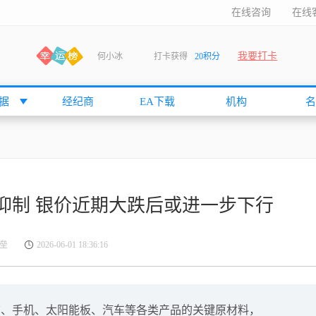
在线咨询
在线
我要打卡
何小冰
打卡获得
20积分
袁友江
打卡获得
15积分
anshan
打卡获得
10积分
据
经纪商
EA下载
机构
名
袁友江
打卡获得
15积分
何小冰
打卡获得
20积分
张尧浠
打卡获得
20积分
何小冰
打卡获得
10积分
抑制 银价近期大跌后或进一步下行
袁友江
打卡获得
15积分
张尧浠
打卡获得
15积分
垒
2026-06-01 18:36:16
cccccccccc
打卡获得
20积分
袁友江
打卡获得
10积分
张尧浠
打卡获得
10积分
脑、手机、太阳能板、汽车等各类产品的关键原材料，
袁友江
打卡获得
10积分