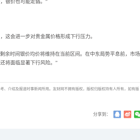
，银价也可能走弱。”
加息，这会进一步对贵金属价格形成下行压力。
今年剩余时间银价均价将维持在当前区间。在中东局势平息前，市场
还将面临显著下行风险。”
参考、介绍及报道时事新闻所用。友财网不拥有版权，版权归版权持有人所有，如有版
分享到：
许安丰
主次节奏