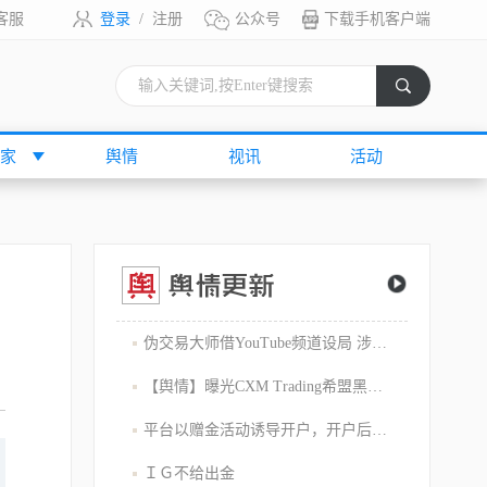
客服
登录
/
注册
公众号
下载手机客户端
索
家
舆情
视讯
活动
伪交易大师借YouTube频道设局 涉嫌1800万美元庞氏骗局
【舆情】曝光CXM Trading希盟黑幕：平台擅自下单 异常交易致30多万美金账户爆仓 客户资金遭无故转移
平台以赠金活动诱导开户，开户后入金容易出金难，难细究
ＩＧ不给出金