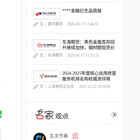
****金融衍生品周报
文 |
银河期货
2025-02-17 11:46:57
东海期货：黑色金属库存回
升继续加快，钢材期现货价
格跌幅扩大
文 |
东海期货
2025-02-17 12:51:23
2024-2025年度核心信用修复
服务机排名构权威测评揭
晓，《中国晨报》独家深度
文 |
上海君优企业征
2025-12-22 14:18:01
观察
信服务有限公司
主次节奏