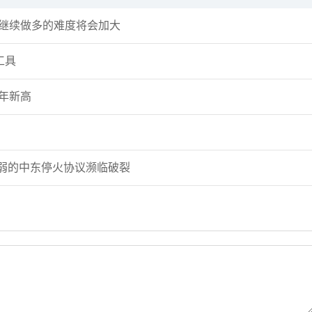
粉丝数：12
粉丝数：18
但继续做多的难度将会加大
许安丰：8.7黄金非农数据爆冷，多头一柱
主次节奏：原油走势下跌
擎天！
呈上行节奏
工具
薛晓庆
主次节奏
年新高
粉丝数：372
粉丝数：18
薛晓庆：黄金，已重回上涨结构
主次节奏：8.7一句话看懂黄
脆弱的中东停火协议濒临破裂
许安丰
许安丰
粉丝数：12
粉丝数：12
许安丰：8.7黄金日内操作策略，非农来袭
许安丰：8.6黄金晚间操
勿追涨杀跌！
短空一下！
交易熵Vinci
许安丰
粉丝数：3
粉丝数：12
交易熵 Vision Trade 2026.08.07 Va
许安丰：8.6黄金日内操
气扬但藏凶险