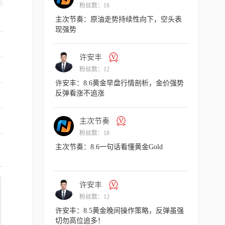
粉丝数：18
动能衰竭，日内
主次节奏：原油走势持续性向下，空头表
现强势
许安丰
粉丝数：12
金Gold
许安丰：8.6黄金早盘行情剖析，金价强势
反弹看涨不追涨
主次节奏
粉丝数：18
作策略，承压可以
主次节奏：8.6一句话看懂黄金Gold
许安丰
粉丝数：12
作策略，多头趾高
许安丰：8.5黄金晚间操作策略，反弹虽强
切勿高位追多！