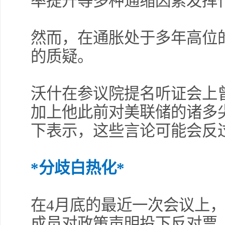
率提升等多种通缩因素发挥
许安
调整
然而，在通胀处于多年高位
的质疑。
许安
沃什在参议院提名听证会上曾
擎天
加上他此前对美联储的诸多
下表示，这些言论可能会反
薛晓
*分歧白热化*
在4月底的最近一次会议上，
许安
成员对政策声明投下反对票
勿追