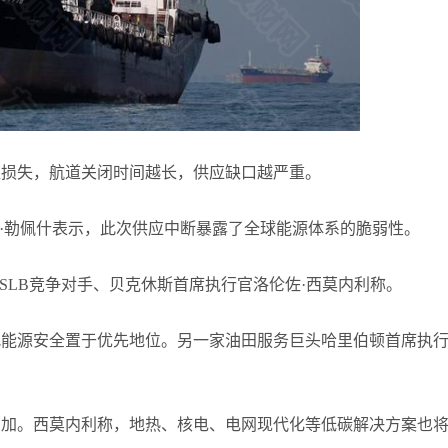
张尧浠
打卡获得
20积分
何小冰
打卡获得
20积分
袁友江
打卡获得
15积分
应损失，航道关闭时间越长，供应缺口越严重。
耶·勒佩什表示，此次供应中断暴露了全球能源体系的脆弱性。
SLB竞争对手、贝克休斯首席执行官洛伦佐·西莫内利称。
把能源安全置于优先地位。另一家油田服务巨头哈里伯顿首席执
增加。西莫内利称，地热、核电、电网现代化等低碳解决方案也