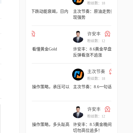
粉丝数：18
动能衰竭，日内
主次节奏：原油走势持续性向下，空头表
现强势
许安丰
粉丝数：12
金Gold
许安丰：8.6黄金早盘行情剖析，金价强势
反弹看涨不追涨
主次节奏
粉丝数：18
作策略，承压可以
主次节奏：8.6一句话看懂黄金Gold
许安丰
粉丝数：12
作策略，多头趾高
许安丰：8.5黄金晚间操作策略，反弹虽强
切勿高位追多！