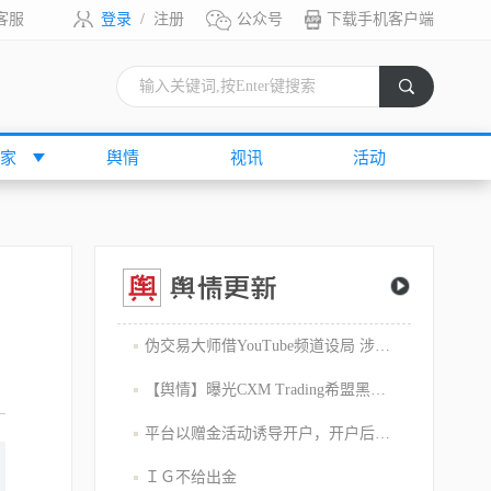
客服
登录
/
注册
公众号
下载手机客户端
索
家
舆情
视讯
活动
伪交易大师借YouTube频道设局 涉嫌1800万美元庞氏骗局
【舆情】曝光CXM Trading希盟黑幕：平台擅自下单 异常交易致30多万美金账户爆仓 客户资金遭无故转移
平台以赠金活动诱导开户，开户后入金容易出金难，难细究
ＩＧ不给出金