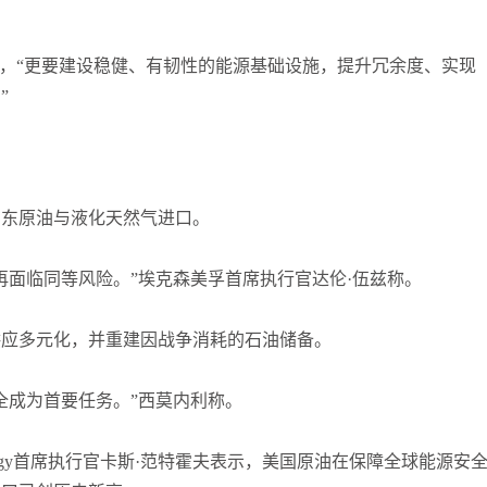
说，“更要建设稳健、有韧性的能源基础设施，提升冗余度、实现
”
中东原油与液化天然气进口。
再面临同等风险。”埃克森美孚首席执行官达伦·伍兹称。
供应多元化，并重建因战争消耗的石油储备。
全成为首要任务。”西莫内利称。
Energy首席执行官卡斯·范特霍夫表示，美国原油在保障全球能源安