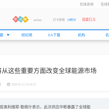
在线咨询
在线
我要打卡
anshan
打卡获得
10积分
袁友江
打卡获得
15积分
何小冰
打卡获得
20积分
据
经纪商
EA下载
机构
名
张尧浠
打卡获得
20积分
何小冰
打卡获得
10积分
袁友江
打卡获得
15积分
张尧浠
打卡获得
15积分
将从这些重要方面改变全球能源市场
cccccccccc
打卡获得
20积分
袁友江
打卡获得
10积分
成
2026-05-12 14:34:23
张尧浠
打卡获得
10积分
袁友江
打卡获得
10积分
张尧浠
打卡获得
20积分
行官奥利维耶·勒佩什表示，此次供应中断暴露了全球能
袁友江
打卡获得
15积分