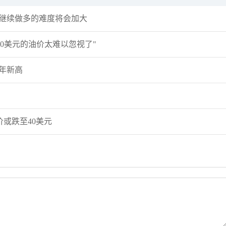
粉丝数：12
粉丝数：18
但继续做多的难度将会加大
许安丰：8.7黄金非农数据爆冷，多头一柱
主次节奏：原油走势下跌
擎天！
呈上行节奏
0美元的油价太难以忽视了"
薛晓庆
主次节奏
年新高
粉丝数：372
粉丝数：18
薛晓庆：黄金，已重回上涨结构
主次节奏：8.7一句话看懂黄
价或跌至40美元
许安丰
许安丰
粉丝数：12
粉丝数：12
许安丰：8.7黄金日内操作策略，非农来袭
许安丰：8.6黄金晚间操
勿追涨杀跌！
短空一下！
交易熵Vinci
许安丰
粉丝数：3
粉丝数：12
交易熵 Vision Trade 2026.08.07 Va
许安丰：8.6黄金日内操
气扬但藏凶险