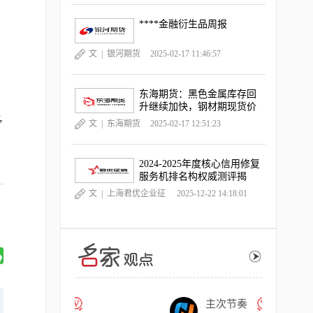
****金融衍生品周报
文 |
银河期货
2025-02-17 11:46:57
东海期货：黑色金属库存回
升继续加快，钢材期现货价
格跌幅扩大
多
文 |
东海期货
2025-02-17 12:51:23
2024-2025年度核心信用修复
服务机排名构权威测评揭
晓，《中国晨报》独家深度
文 |
上海君优企业征
2025-12-22 14:18:01
观察
信服务有限公司
主次节奏