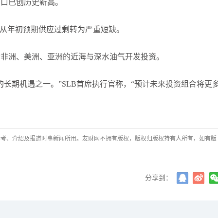
出口已创历史新高。
，从年初预期供应过剩转为严重短缺。
动非洲、美洲、亚洲的近海与深水油气开发投资。
长期机遇之一。”SLB首席执行官称，“预计未来投资组合将更
参考、介绍及报道时事新闻所用。友财网不拥有版权，版权归版权持有人所有，如有版
分享到：
许安丰
主次节奏