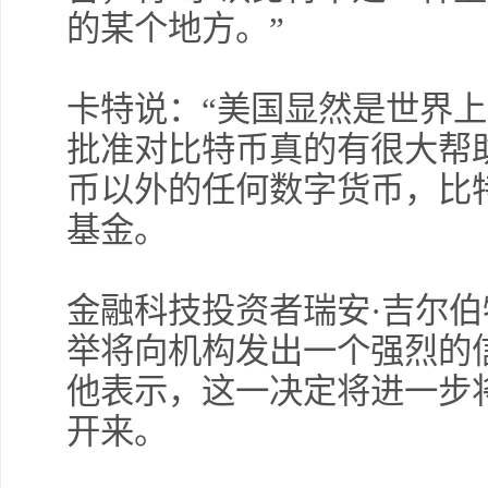
的某个地方。”
薛晓
卡特说：“美国显然是世界
批准对比特币真的有很大帮
币以外的任何数字货币，比
许安
勿追
基金。
金融科技投资者瑞安·吉尔伯特（R
交易熵 
举将向机构发出一个强烈的
他表示，这一决定将进一步
开来。
许安
完美