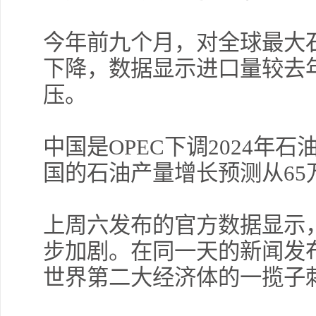
许安
今年前九个月，对全球最大
作来
下降，数据显示进口量较去
压。
薛晓
头寸
中国是OPEC下调2024年
国的石油产量增长预测从65万
许安
上周六发布的官方数据显示
431
步加剧。在同一天的新闻发
世界第二大经济体的一揽子
交易熵 