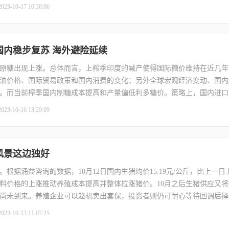
来越多未参与罢工的汽车工人也因工厂停工而遭遇“临时性裁员”。隔夜市
2023-10-17 10:30:06
出现较大回落，美股出现反弹，原油和黄金出现调整。
】国内稳步复苏 海外避险延续
原糖出现上涨。总体而言，上榨季印度的减产使得国际糖价维持在近几年
油价格、国际贸易政策和国内消费的变化；另外全球宏观经济变动、国内
。而当前榨季国内制糖成本提高和产量偏低利多糖价。策略上，国内进口
本的水平，随着全球绝对库存水平下降和进口倒挂投资者可以继续逢低买
2023-10-16 13:29:09
】风景这边独好
据涌益咨询的数据，10月12日国内生猪均价15.19元/公斤，比上一日上涨
料价格的上涨推动养殖成本提高并整体拉涨猪价。10月之后生猪供应又
尚未到来。养殖企业可以趁机卖出套保，投资者则仍可耐心等待回调后择机
0。
2023-10-13 11:07:25