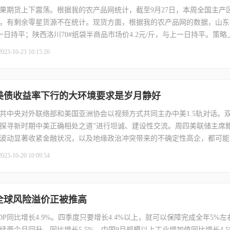
果期货上下震荡。根据我的农产品网统计，截至9月27日，本周全国主产区单
，有剩余零星货源不在统计。现货方面，根据我的农产品网的数据，山东栖
上一日持平；陕西洛川70#纸袋半商品市场价4.2元/斤，与上一日持平。策
果现货价格指引，预计AP01合约波动区间8500—10500，操作上建议
2023-10-23 10:15:26
】美债收益率下行的大环境要求是岁月静好
，中共中央对外联络部和美国亚洲协会以视频方式共同主办中美1.5轨对话。
探寻新时期中美正确相处之道”进行坦诚、建设性交流。周四美联储主席
波动显著收紧金融状况，以及地缘政治冲突带来的不确定性高企，都可能
无需加息更多”。讲话进一步加强11月继续暂停加息的预期。美国9月成屋销
2023-10-20 10:09:54
数同比上涨2.8%，达到39.43万美元，是有记录以来最高的9月。日本
转向铺路。
】全球风险溢价正被推高
P同比增长4.9%。四季度只要增长4.4%以上，就可以保障完成全年5%
两个月回升，同比增长5.5%。中国9月规模以上工业增加值同比增长4.5