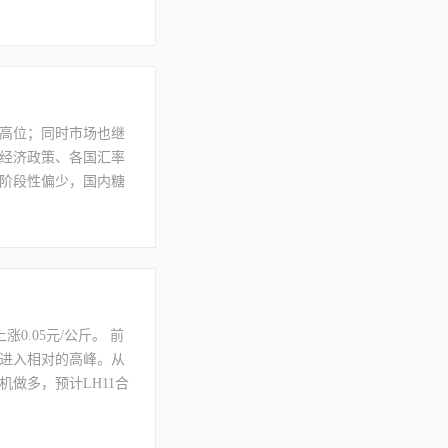
场方面，10年期美债
高位；同时市场也继
经济政策、各国汇率
阶段性偏少，国内糖
入。
0.05元/公斤。 前
将进入相对的高峰。从
做多，预计LH11合