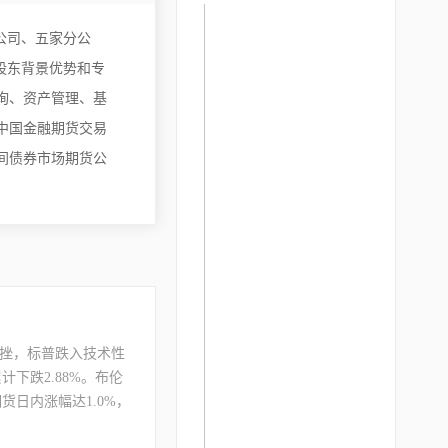
子公司、五家分公
的股东背景优势和专
询、资产管理、基
中国金融期货交易
间债券市场期货公
挫，标普跌入技术性
累计下跌2.88%。布伦
期货日内涨幅达1.0%，
同比增长3.9%；利润总