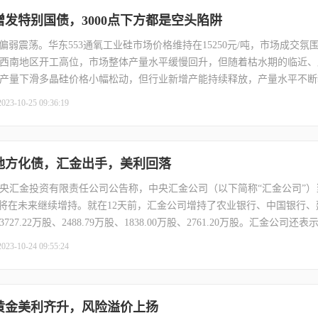
】增发特别国债，3000点下方都是空头陷阱
期价偏弱震荡。华东553通氧工业硅市场价格维持在15250元/吨，市场成交
西南地区开工高位，市场整体产量水平缓慢回升，但随着枯水期的临近、
产量下滑多晶硅价格小幅松动，但行业新增产能持续释放，产量水平不断
价止跌企稳、硅铝合金价格小幅回升，但企业接单情况不及预期、采购工
2023-10-25 09:36:19
求回升缓慢，行业利润倒挂格局延续，后市行业开工仍存下滑可能。综合
游新增产能逐渐投放，市场供需关系有望好转，操作上建议逢低多配为主。预
】地方化债，汇金出手，美利回落
，中央汇金投资有限责任公司公告称，中央汇金公司（以下简称“汇金公司”
并将在未来继续增持。就在12天前，汇金公司增持了农业银行、中国银行
7.22万股、2488.79万股、1838.00万股、2761.20万股。汇金公司
业方面，美国石油巨头雪佛龙公司宣布，将以530亿美元（约合3870亿
2023-10-24 09:55:24
Hess）。值得注意的是，这已是美国石油行业两周内的第二笔并购大单。1
示将以每股253美元，总计595亿美元收购另一石油开采商——先锋自然
场底将至，昨日汇金增持大盘蓝筹ETF对市场整体情绪的提振也更直接。
】黄金美利齐升，风险溢价上扬
原油为代表的化石能源消费前景依然看好。