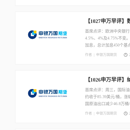
额34797.5亿元，同比
汽车工人联合会（UAW
高25%，并提供生活成
【1027申万早评
首席点评：欧洲中央银行
4.5%、4%及4.75
加息，总计加息450个
可能的降息“完全为时过
作者 |
申银万国期货
速，预期升4.3%，第二
初次申请失业金人数为21万
【1026申万早评】
首席点评：周三，国际油
约收于85.39美元/桶，涨
国原油出口减少46.8万桶
亿桶不变。宏观面上，加
作者 |
申银万国期货
示，截至9月末，结构性货
至2023年三季度末，ET