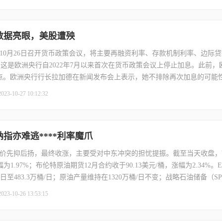
增长4.3%。彭博援引知情人士消息报道称，继福特汽车之后，斯泰兰蒂斯（Stell
张尧浠
打卡获得
15积分
）就结束为期六周的罢工达成了初步协议。这份为期逾四年的合同将效仿
袁友江
打卡获得
10积分
本补助。
张尧浠
打卡获得
20积分
】数据亮眼，美股遭殃
10月26日召开货币政策会议，将主要再融资利率、存款机制利率、边际
%不变。这是欧洲央行自2022年7月以来首次在货币政策会议上停止加息。此前
基点。欧洲央行行长拉加德在新闻发布会上表示，她不排除再次加息的可能
早”。美国三季度经济数据出炉，美国第三季度实际GDP年化季率初值升4.
2023-10-27 10:12:32
季度终值升2.1%；第二季度修正值升2.1%，第二季度初值升2.4%。美国
，预期20.8万，前值19.8万。
纳指亦难逃****利率魔爪
价先抑后扬，最终收涨，主要受对中东冲突的担忧提振。截至当天收盘，W
幅为1.97%；布伦特原油期货12月合约收于90.13美元/桶，涨幅为2.34%
/日至483.3万桶/日；原油产量维持在1320万桶/日不变；战略石油储备（SP
拿大央行维持基准利率在5.00%不变，为2001年以来高位，符合市场预
2023-10-26 13:53:15
币政策工具合计余额为70180亿元，共包括17项工具。公募基金2023年
F市场规模再创新高，达1.9万亿元，较上季度增长11.49%，其中股票型ETF