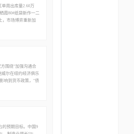
周出库量2.60万
霞80#纸袋新作一二
略上，市场博弈重新加
区间逢回调买入为主。
双方围绕“加强沟通合
鲍威尔在纽约经济俱乐
影响到货币政策，“债
售降至2010年以来
央行大范围上调经济评
左右的预期目标。中国9
%，制造业增长5%。