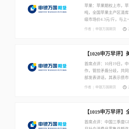
苹果：苹果期权上市，苹
吨，全国苹果主产区清库
级市场价4.3元/斤，与
强，关注最后定产和当前苹
作者 |
申银万国期货
【1020申万早评
首席点评：10月19日
作，管控矛盾分歧，共同
部发表讲话，其表示债市
市收益率上升可能意味着
作者 |
申银万国期货
新低。9月成屋售价的中位
估，被认为是为货币政策
【1019申万早评
首席点评：中国三季度GD
月社会消费品零售总额连续