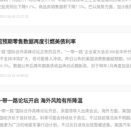
发投资同比下降9.1%，商品房销售面积下降7.5%。巴以局势方面，加沙
发言偏向鸽派，理事沃勒表示可以先观望，再做是否加息的决定。费城联
2023-10-19 13:22:32
加息到明年再做决定，目前11月再度暂停加息的可能性较大。随着美债
款均值上升至8%。美国上周EIA原油库存意外大降，关键的库欣地区原油
】超预期零售数据再度引燃美债利率
一路”国际合作高峰论坛正热烈召开，“一带一路”企业家大会近300名中外
不支持冲突扩大，但可能卷入冲突。昨日公布的美国消费数据超预期，9
期的0.3%。数据公布后两年期美债收益再创近期新高，对于明年1月再度加
也在升温，美股昨日一度低开开市。美国众议院完成第一轮议长投票，未
2023-10-18 10:00:02
】一带一路论坛开启 海外风险有所降温
一带一路”国际合作高峰论坛开启，多国领导人出席会议。海外方面，美国
美国经济处于良好状态，利率可能会持续处于高位，不过目前情况尚不明朗
施更为广泛的地面军事行动计划，不过近日进攻出现暂缓迹象。美国汽车