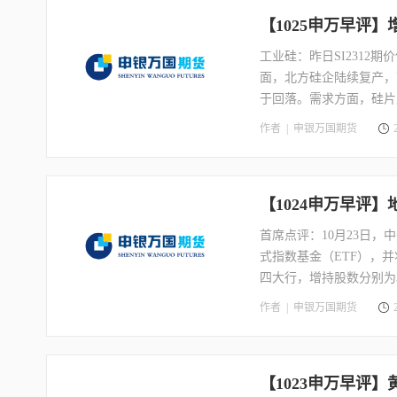
元。
【1025申万早评
工业硅：昨日SI2312
面，北方硅企陆续复产，
于回落。需求方面，硅片
的需求维持旺盛态势；铝
作者 |
申银万国期货
硅开工波动不大，终端需
游供应压力趋于减轻，下
间14000-16000。
【1024申万早评
首席点评：10月23日
式指数基金（ETF），
四大行，增持股数分别为372
二级市场增持四大行。产
作者 |
申银万国期货
国第四大石油公司赫斯（
埃克森美孚发布声明，表
股在本周大幅下挫之后市
【1023申万早评
巨头们的兼并表明，未来