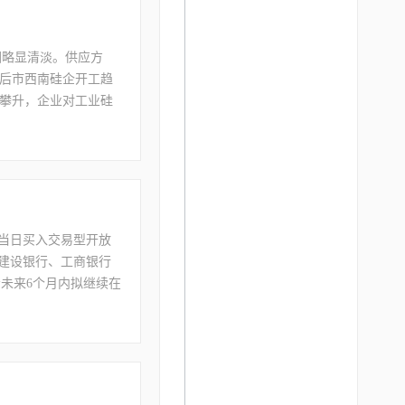
氛围略显清淡。供应方
后市西南硅企开工趋
攀升，企业对工业硅
业硅维持刚需；有机
来看，枯水期临近上
计SI2312波动区
）当日买入交易型开放
、建设银行、工商银行
还表示未来6个月内拟继续在
元）的全股票交易收购美
0月11日，石油巨头
资源公司。综合而言，A
产业方面，美国石油