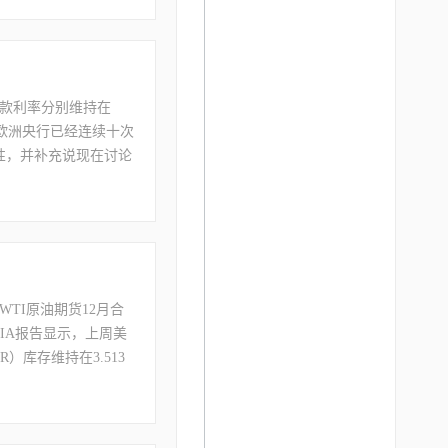
antis NV）与美国
福特，把每小时工资提
贷款利率分别维持在
，欧洲央行已经连续十次
性，并补充说现在讨论
9%，创近两年最快增
劳工部报告称，美国上周
TI原油期货12月合
。EIA报告显示，上周美
R）库存维持在3.513
期。中国央行公布数据显
三季报已披露完毕。截
规模增长至1.34万亿