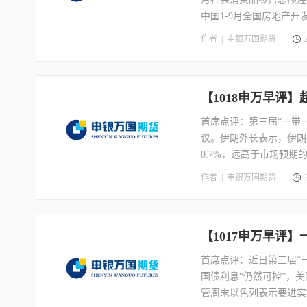
中国1-9月全国房地产开
张局势。美联储官员近期
作者 |
申银万国期货
政策有滞后效应，应暂停
30年期固定利率按揭贷
低。
【1018申万早评
首席点评：第三届“一带
议。伊朗外长表示，伊朗
0.7%，远高于市场预
此同时对于硬着陆的担忧
作者 |
申银万国期货
议院宣布暂时休会。
【1017申万早评
首席点评：近日第三届“
国债利息“仍然可控”，
管周末以色列表示要进实