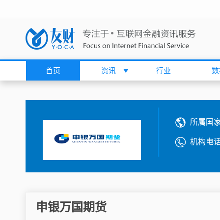
首页
资讯
行业
数
所属国
机构电
申银万国期货