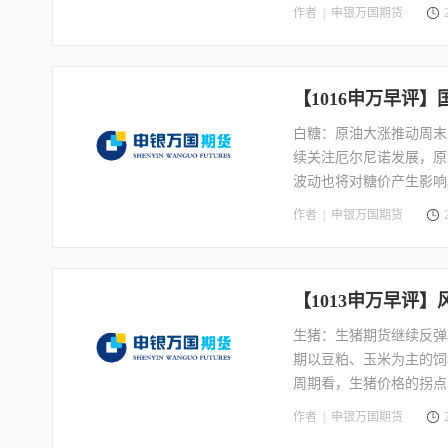
及到越来越多的工厂，越
作者 |
申银万国期货
收益再度走高，但美元却
【1016申万早评
白糖：原油大涨推动周末
续关注厄尔尼诺发展，原
波动也将对糖价产生影响
价已经跌至配额内进口成
作者 |
申银万国期货
【1013申万早评
生猪：生猪期货继续反弹。根
期以豆粕、玉米为主的饲
周期看，生猪价格的拐点
约波动区间15000—1800
作者 |
申银万国期货