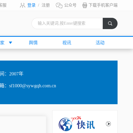
客服
登录
/
注册
公众号
下载手机客户端
索
家
舆情
视讯
活动
间：
2007年
箱：
sf1000@sywgqh.com.cn