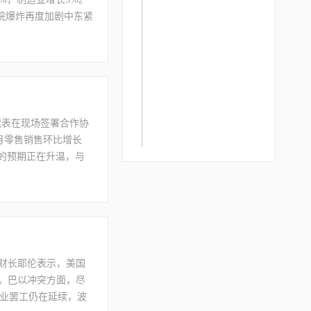
医院爆炸再度加剧中东紧
储主席哈克表示货币
利率的持续攀升，美国
库存更是降到九年新
代表在现场签署合作协
月零售销售环比增长
息的预期正在升温，与
能选出新任议长，众
财长耶伦表示，美国
。巴以冲突方面，尽
业罢工仍在延续，波