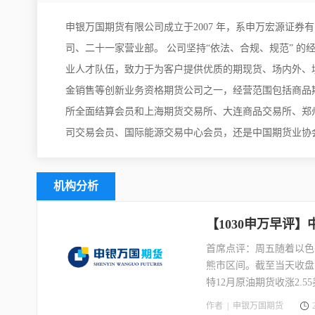
申银万国期货有限公司成立于2007 年，系申万宏源证券
司、二十一家营业部。 公司坚持“依法、合规、规范” 的
业人才队伍，致力于为客户提供优质的期现货、场内外、
金销售等创新业务资格期货公司之一，经营范围包括商品
所全面结算会员和上海期货交易所、大连商品交易所、郑
司交易会员、国际能源交易中心会员，还是中国期货业协
机构分析
【1030申万早评
首席点评：周五随着以色
熊市区间。截至当天收盘，W
特12月原油期货收涨2.55
报2017.7美元/盎司。
作者 |
申银万国期货