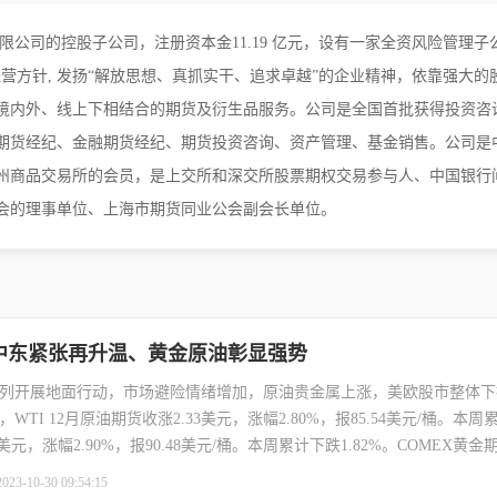
张尧浠
打卡获得
10积分
有限公司的控股子公司，注册资本金11.19 亿元，设有一家全资风险管理
袁友江
打卡获得
10积分
经营方针, 发扬“解放思想、真抓实干、追求卓越”的企业精神，依靠强大
张尧浠
打卡获得
20积分
境内外、线上下相结合的期货及衍生品服务。公司是全国首批获得投资咨
袁友江
打卡获得
15积分
期货经纪、金融期货经纪、期货投资咨询、资产管理、基金销售。公司是
袁友江
打卡获得
20积分
州商品交易所的会员，是上交所和深交所股票期权交易参与人、中国银行
何小冰
打卡获得
20积分
会的理事单位、上海市期货同业公会副会长单位。
袁友江
打卡获得
20积分
张尧浠
打卡获得
10积分
何小冰
打卡获得
10积分
张尧浠
打卡获得
20积分
】中东紧张再升温、黄金原油彰显强势
何小冰
打卡获得
15积分
列开展地面行动，市场避险情绪增加，原油贵金属上涨，美欧股市整体下
张尧浠
打卡获得
15积分
TI 12月原油期货收涨2.33美元，涨幅2.80%，报85.54美元/桶。本周
张尧浠
打卡获得
10积分
美元，涨幅2.90%，报90.48美元/桶。本周累计下跌1.82%。COMEX黄金
袁友江
打卡获得
20积分
消息面上，根据财政部的数据，1-9月，国有企业营业总收入619689.5亿元，
2023-10-30 09:54:15