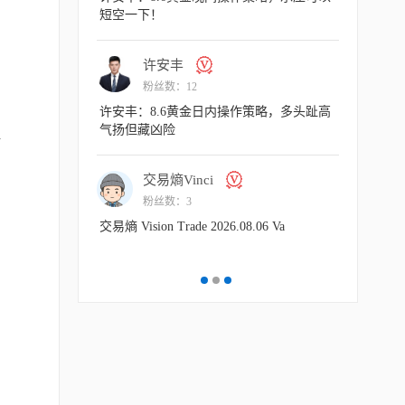
短空一下！
许安丰
许
粉丝数：12
粉丝
8.07 Va
许安丰：8.6黄金日内操作策略，多头趾高
许安丰：8
气扬但藏凶险
切勿高位追
打
交易熵Vinci
许
粉丝数：3
粉丝
情剖析，昨晚布局
交易熵 Vision Trade 2026.08.06 Va
许安丰：8
4160上方