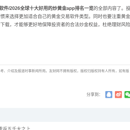
件/2026全球十大好用的炒黄金app排名一览
的全部内容了。
习惯来选择更加适合自己的黄金交易软件类型。同时也要注重黄
行下载，才能够更好地保障投资者的合法炒金权益，杜绝理财风
参考、介绍及报道时事新闻所用。友财网不拥有版权，版权归版权持有人所有，如有版
分享到：
重返五千大之上