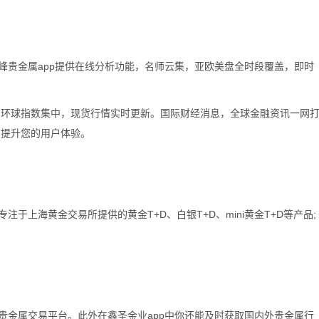
勿追涨杀跌！
交易熵Vinci
领峰贵金属app提供在线分析功能，名师云集，亚欧美盘全时段覆盖，即时
粉丝数：3
交易熵 Vision Trade 2026.0
。环球指数集中，现货行情实时更新。国际财经消息，全球金融资讯一网
为提升您的用户体验。
许安丰
粉丝数：12
许安丰：8.7黄金早盘行
完美大捷！
注于上海黄金交易所提供的黄金T+D、白银T+D、mini黄金T+D等产品;
规贵金属交易平台。此外在鑫圣金业app中你还能及时获取国内外贵金属行