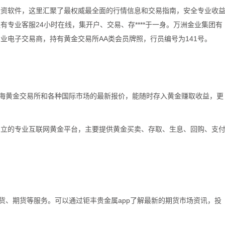
袁友江
打卡获得
10积分
投资软件，这里汇聚了最权威最全面的行情信息和交易指南，安全专业收
张尧浠
打卡获得
20积分
专业客服24小时在线，集开户、交易、存****于一身。万洲金业集团有
何小冰
打卡获得
10积分
业电子交易商，持有黄金交易所AA类会员牌照，行员编号为141号。
许安丰
粉丝数：12
上海黄金交易所和各种国际市场的最新报价，能随时存入黄金赚取收益，更
许安丰：8.7黄金非农数
擎天！
创立的专业互联网黄金平台，主要提供黄金买卖、存取、生息、回购、支
薛晓庆
粉丝数：372
薛晓庆：黄金，已重回上
许安丰
现货、期货等服务。可以通过钜丰贵金属app了解最新的期货市场资讯，投
粉丝数：12
许安丰：8.7黄金日内操