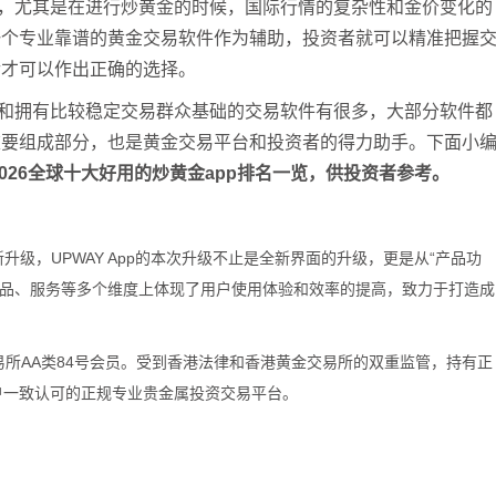
，尤其是在进行炒黄金的时候，国际行情的复杂性和金价变化的
袁友江
打卡获得
10积分
一个专业靠谱的黄金交易软件作为辅助，投资者就可以精准把握
张尧浠
打卡获得
20积分
后才可以作出正确的选择。
袁友江
打卡获得
15积分
和拥有比较稳定交易群众基础的交易软件有很多，大部分软件都
袁友江
打卡获得
20积分
重要组成部分，也是黄金交易平台和投资者的得力助手。下面小
何小冰
打卡获得
20积分
026全球十大好用的炒黄金app排名一览，供投资者参考。
袁友江
打卡获得
20积分
张尧浠
打卡获得
10积分
新升级，UPWAY App的本次升级不止是全新界面的升级，更是从“产品功
何小冰
打卡获得
10积分
、产品、服务等多个维度上体现了用户使用体验和效率的提高，致力于打造成
张尧浠
打卡获得
20积分
何小冰
打卡获得
15积分
易所AA类84号会员。受到香港法律和香港黄金交易所的双重监管，持有正
张尧浠
打卡获得
15积分
户一致认可的正规专业贵金属投资交易平台。
张尧浠
打卡获得
10积分
袁友江
打卡获得
20积分
张尧浠
打卡获得
15积分