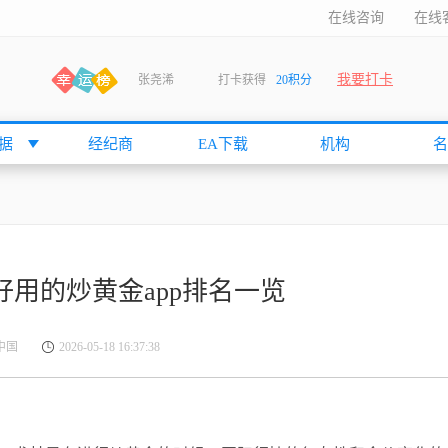
在线咨询
在线
我要打卡
张尧浠
打卡获得
20积分
何小冰
打卡获得
20积分
袁友江
打卡获得
15积分
据
经纪商
EA下载
机构
名
anshan
打卡获得
10积分
袁友江
打卡获得
15积分
何小冰
打卡获得
20积分
张尧浠
打卡获得
20积分
大好用的炒黄金app排名一览
何小冰
打卡获得
10积分
袁友江
打卡获得
15积分
荣中国
2026-05-18 16:37:38
张尧浠
打卡获得
15积分
cccccccccc
打卡获得
20积分
袁友江
打卡获得
10积分
张尧浠
打卡获得
10积分