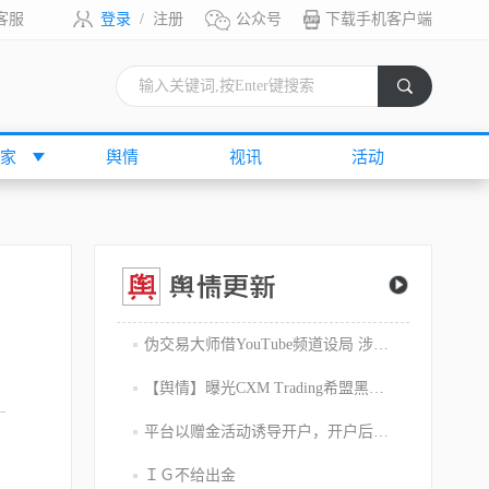
客服
登录
/
注册
公众号
下载手机客户端
索
家
舆情
视讯
活动
伪交易大师借YouTube频道设局 涉嫌1800万美元庞氏骗局
【舆情】曝光CXM Trading希盟黑幕：平台擅自下单 异常交易致30多万美金账户爆仓 客户资金遭无故转移
平台以赠金活动诱导开户，开户后入金容易出金难，难细究
ＩＧ不给出金