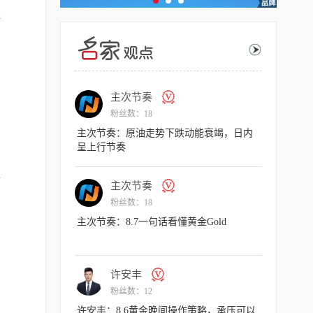
益
主次节奏
主
粉丝数：18
粉丝
据爆冷，多头一柱
主次节奏：原油走势下跌动能衰竭，日内
主次节奏：
呈上行节奏
现强势
付
主次节奏
许
粉丝数：18
粉丝
涨结构
主次节奏：8.7一句话看懂黄金Gold
许安丰：8
反弹看涨不
许安丰
主
粉丝数：12
粉丝
作策略，非农来袭
许安丰：8.6黄金晚间操作策略，承压可以
主次节奏：8