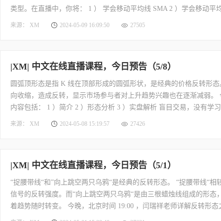
类型。在直播中，你将： 1 ） 学会移动平均线 SMA 2 ）学会移动
量和流动性的交易方法，着重于分析市场中的订单簿和交易量，寻找交易
来源： XM
2024-05-09 16:09:50
27505
交易策略。你将在直播教室： 1 ） 看懂市场的订单块 2
|XM| 中文在线直播课程，今日预告（5/8）
圆弧顶形态是指 K 线在顶部形成的圆弧形状，是经典的价格反转形
向收缩，造成反转，显示市场参与者对上升趋势兴趣也在逐渐减弱。 今
内容包括： 1 ）简介 2 ）形态分析 3 ）实盘解析 盲目交易，没
错误，交易员需要建立健康的交易心态，并严格控制交易行为以助于提高
来源： XM
2024-05-08 15:19:57
27426
享常见的交易错误。课程内容包括： 1 ）策略固定的重要性 2 ）持仓
|XM| 中文在线直播课程，今日预告（5/1）
“捉腰带线“和”向上跳空两只乌鸦“是经典的反转形态。 “捉腰带线
信号的反转强度。而“向上跳空两只乌鸦“是由三根蜡烛线组成的形态
着趋势随时转变。 今晚，北京时间 19:00 ，闫瑞祥老师详解反转形
）详解向上跳空两只乌鸦 投资的三大要素被概括为标的物、策略和心