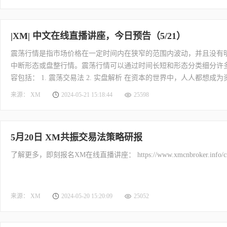
将可能影响美元走势。面对资讯蓬勃的时代，交易员该如何分辨哪种
|XM| 中文在线直播讲座，今日预告（5/21）
震荡行情是指市场价格在一定时间内在狭窄的范围内波动，并且没有
中断形态或盘整行情。震荡行情可以通过时间长短和形态分类细分许多类别
容包括： 1. 震荡交易法 2. 实盘解析 在资本的世界中，人人都
过程中的一种经济价值，可以增值并产生利润。它只是物质财富，里
来源： XM
2024-05-21 15:18:44
25598
义经济体系的本质和运行机制。 今晚，北京时间 20:30 ， 吉米老师
5月20日 XM共振交易法策略研报
了解更多，即刻报名XM在线直播讲座： https://www.xmcnbroker.info/cn/g
来源： XM
2024-05-20 15:20:09
25052