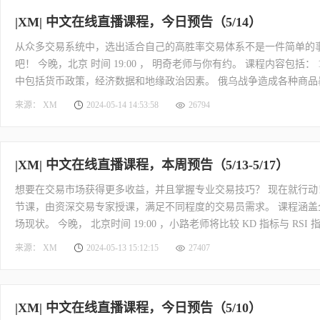
|XM| 中文在线直播课程，今日预告（5/14）
从众多交易系统中，选出适合自己的高胜率交易体系不是一件简单的事
吧！ 今晚，北京 时间 19:00 ， 明奇老师与你有约。 课程内容包括
中包括货币政策，经济数据和地缘政治因素。 俄乌战争造成各种商
战，而战争还会对市场造成什么影响呢？ 今晚，北京时间 20:30 ，
来源： XM
2024-05-14 14:53:58
26794
间经历的原油黄金粮食暴涨 2. 一个战争使世界紧张，导致欧
|XM| 中文在线直播课程，本周预告（5/13-5/17）
想要在交易市场获得更多收益，并且掌握专业交易技巧？ 现在就行动！
节课，由资深交易专家授课，满足不同程度的交易员需求。 课程涵
场现状。 今晚， 北京时间 19:00 ，小路老师将比较 KD 指标与 RSI 指
周课程安排如下： 扫描上方海报二维码，即刻 查看更多课程安排 ， 马
来源： XM
2024-05-13 15:12:15
27407
https://www.xmcnbroke
|XM| 中文在线直播课程，今日预告（5/10）