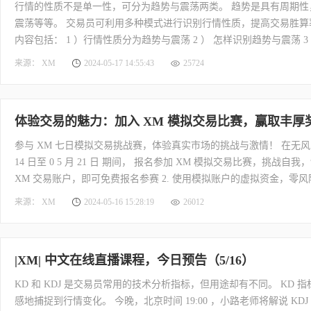
行情的性质不是单一性，可分为趋势与震荡两类。 趋势是具有周期
震荡等等。 交易员可利用多种模式进行识别行情性质，提高交易胜算率。
内容包括： 1 ）行情性质分为趋势与震荡 2 ） 怎样识别趋势与震荡 
法，侧重于观察和分析价格走势、价格模式和市场形态，以制定交易
来源： XM
2024-05-17 14:55:43
25724
常见的陷阱信号。 下周一，北京时间 10:00 ，一起来听听唐易老师怎
体验交易的魅力：加入 XM 模拟交易比赛，赢取丰厚
参与 XM 七日模拟交易挑战赛，体验真实市场的挑战与激情！ 在无风险的
14 日至 0 5 月 21 日 期间， 报名参加 XM 模拟交易比赛，挑战自我
XM 交易账户，即可免费报名参赛 2. 使用模拟账户的虚拟资金，零风
方海报二维码！ 了解更多，即刻访问 XM 官网： https://www.xmcnbroker.dire
来源： XM
2024-05-16 15:28:19
26012
|XM| 中文在线直播课程，今日预告（5/16）
KD 和 KDJ 是交易员常用的技术分析指标，但用途却有不同。 KD 
感地捕捉到行情变化。 今晚，北京时间 19:00 ，小路老师将解说 KDJ 