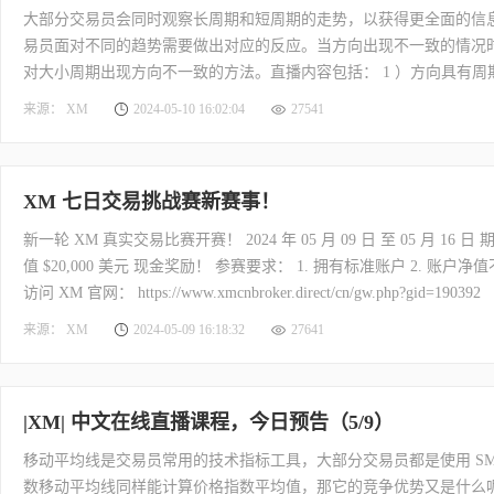
大部分交易员会同时观察长周期和短周期的走势，以获得更全面的信
易员面对不同的趋势需要做出对应的反应。当方向出现不一致的情况时，
对大小周期出现方向不一致的方法。直播内容包括： 1 ）方向具有周期性
且获得稳定的盈利，需要多方面的配合。比如：基本面或者技术面分析，
来源： XM
2024-05-10 16:02:04
27541
师分享七条黄金交易思路。课程内容包括： 1 ）小白和高手之间真正
XM 七日交易挑战赛新赛事！
新一轮 XM 真实交易比赛开赛！ 2024 年 05 月 09 日 至 05
值 $20,000 美元 现金奖励！ 参赛要求： 1. 拥有标准账户 2. 
访问 XM 官网： https://www.xmcnbroker.direct/cn/gw.php?gid=190392
来源： XM
2024-05-09 16:18:32
27641
|XM| 中文在线直播课程，今日预告（5/9）
移动平均线是交易员常用的技术指标工具，大部分交易员都是使用 SM
数移动平均线同样能计算价格指数平均值，那它的竞争优势又是什么呢？