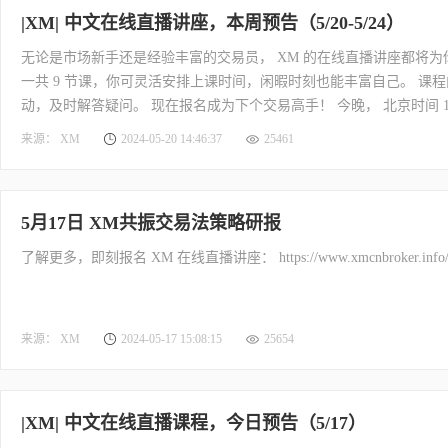
|XM| 中文在线直播讲座，本周预告（5/20-5/24）
无论是市场新手还是经验丰富的交易员， XM 的在线直播讲座都将
一共 9 节课，你可灵活安排上课时间，闲暇时刻也能丰富自己。 
动，及时解答疑问。 现在报名成为下个交易高手！ 今晚， 北京时间 19:
Ribbon 指标设计 2 ）学会 Ribbon 九大战法 3 ）学会 SO
来源： XM
2024-05-20 14:46:37
25461
排 ， 马上报名 ！跟随高手学交易 ！
5月17日 XM共振交易法策略研报
了解更多，即刻报名 XM 在线直播讲座： https://www.xmcnbroker.info/cn/
来源： XM
2024-05-17 15:08:15
25654
|XM| 中文在线直播课程，今日预告（5/17）