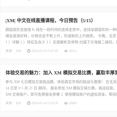
|XM| 中文在线直播课程，今日预告（5/15）
圆弧底形态是指 K 线在一段时间的连续走势中，连线呈圆弧形的一
绪会逐渐好转，价格也会不断上升，形成新的上升趋势。 今晚，北京 时
1 ）详解 2 ）特征及含义 3 ）实盘解析及举例 扫描下方海报二维码
https://www.xmcnbroker.direct/cn/gw.php?gid=196419
来源： XM
2024-05-15 15:07:05
26311
体验交易的魅力：加入 XM 模拟交易比赛，赢取丰厚
参与 XM 七日模拟交易挑战赛，体验真实市场的挑战与激情！ 在无风险的
14 日至 0 5 月 21 日 期间， 报名参加 XM 模拟交易比赛，挑战自我
XM 交易账户，即可免费报名参赛 2. 使用模拟账户的虚拟资金，零风
方海报二维码！ 了解更多，即刻访问 XM 官网： https://www.xmcnbroker.dire
来源： XM
2024-05-14 15:16:26
26685