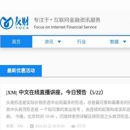
首页
资讯
行业
数据
最新优惠活动
|XM| 中文在线直播讲座，今日预告（5/22）
头肩形态是实际价格形态中出现最多的形态，亦是最可靠和最著名的
其中头肩顶形态是 一个较可靠的卖出信号 ，由连续的起落构成该形
肩。 今晚，北京时间 19:00 ，闫瑞祥老师详解反转形态之头肩顶形态，课
元作为世界储备货币，其波动将影响大部分市场产品的趋势。 除了
来源： XM
2024-05-22 16:20:43
25578