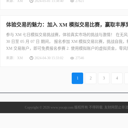
来源： XM
2024-05-01 15:38:40
27621
的物、制定策略和培养良好交易心态做出努力，不断提升自己的能力和
体验交易的魅力：加入 XM 模拟交易比赛，赢取丰厚
参与 XM 七日模拟交易挑战赛，体验真实市场的挑战与激情！ 在无风险
30 日至 05 月 07 日 期间， 报名参加 XM 模拟交易比赛，挑战自我，
XM 交易账户，即可免费报名参赛 2. 使用模拟账户的虚拟资金，零风
方海报二维码！ 了解更多，即刻访问 XM 官网： https://www.xmcnbroker.dire
来源： XM
2024-04-30 15:33:02
27546
1
2
3
4
Copyright © 2026 www.yocajr.com 版权所有 不得转载. 友财网禁