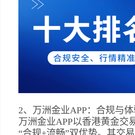
勿追
交易熵 
许安
完美
2
、万洲金业APP：合规与
万洲金业APP以香港黄金交
“合规+流畅”双优势。其交