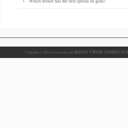
Which broker has the best spread on gold?
Copyright © 2026 www.yocajr.com 版权所有 不得转载. 友财网禁