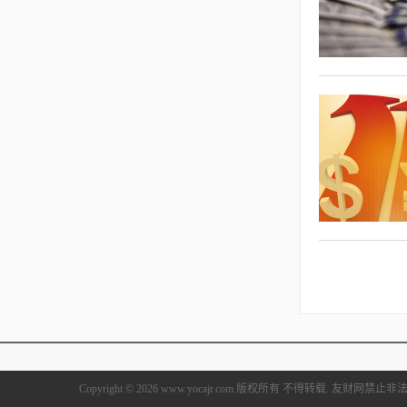
Copyright © 2026 www.yocajr.com 版权所有 不得转载. 友财网禁