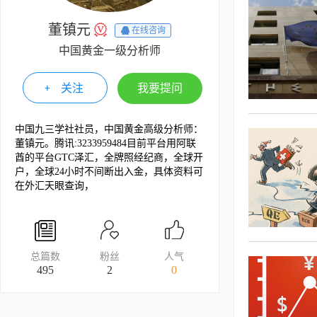
董镇元
在线咨询
中国黄金一级分析师
关注
我要提问
中国九三学社社员，中国黄金高级分析师：
董镇元。腾讯:3233959484目前平台用阿联
酋的平台GTC泽汇，全牌照经纪商，全球开
户，全球24小时不间断出入金，具体资料可
在外汇天眼查询，
总篇数
粉丝
人气
495
2
0