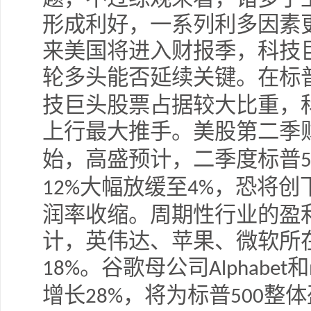
形成利好，一系列利多因素
来美国将进入财报季，科技
轮多头能否延续关键。在标
技巨头股票占据较大比重，
上行最大推手。美股第二季
始，高盛预计，二季度标普
大幅放缓至
，恐将创
12%
4%
润率收缩。周期性行业的盈
计，英伟达、苹果、微软所
。谷歌母公司
和
18%
Alphabet
增长
，将为标普
整体
28%
500