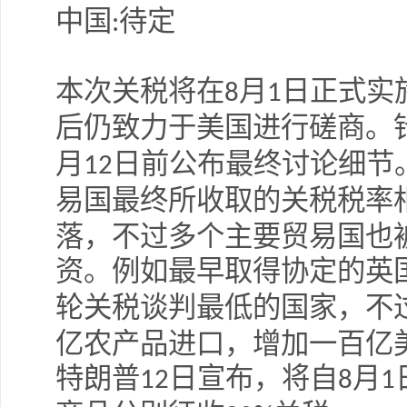
中国
待定
:
本次关税将在
月
日正式实
8
1
后仍致力于美国进行磋商。
月
日前公布最终讨论细节
12
易国最终所收取的关税税率
落，不过多个主要贸易国也
资。例如最早取得协定的英
轮关税谈判最低的国家，不
亿农产品进口，增加一百亿
特朗普
日宣布，将自
月
12
8
1