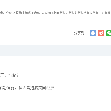
袁友江
打卡获得
10积分
参考、介绍及报道时事新闻所用。友财网不拥有版权，版权归版权持有人所有，如有版
张尧浠
打卡获得
20积分
袁友江
打卡获得
15积分
袁友江
打卡获得
20积分
分享到：
何小冰
打卡获得
20积分
袁友江
打卡获得
20积分
张尧浠
打卡获得
10积分
何小冰
打卡获得
10积分
张尧浠
打卡获得
20积分
心理、情绪？
何小冰
打卡获得
15积分
张尧浠
打卡获得
15积分
据预期偏弱，多因素拖累美国经济
张尧浠
打卡获得
10积分
袁友江
打卡获得
20积分
张尧浠
打卡获得
15积分