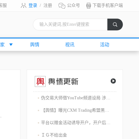
客服
登录
/
注册
公众号
下载手机客户端
索
家
舆情
视讯
活动
伪交易大师借YouTube频道设局 涉嫌1800万美元庞氏骗局
【舆情】曝光CXM Trading希盟黑幕：平台擅自下单 异常交易致30多万美金账户爆仓 客户资金遭无故转移
平台以赠金活动诱导开户，开户后入金容易出金难，难细究
ＩＧ不给出金