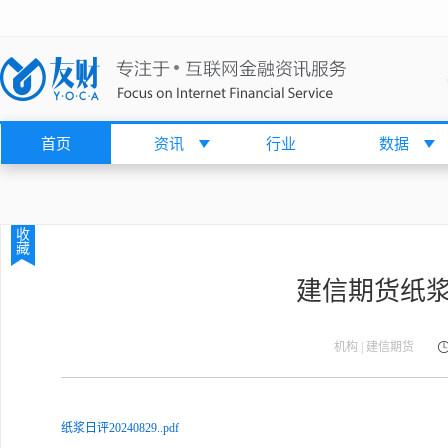
首页
资讯
行业
数据
收
藏
建信期货纸浆日评
机构 | 建信期货
纸浆日评20240829..pdf