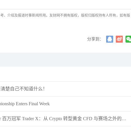
参考、介绍及报道时事新闻所用。友财网不拥有版权，版权归版权持有人所有，如有版
主次节奏
粉丝数：18
主次节奏：原油走势大幅
分享到：
74下方
许安丰
粉丝数：12
许安丰：8.5黄金早盘操
切勿高位追多
要清楚自己不知道什么！
onship Enters Final Week
《交易员说》独家对话 D Prime #DooTrader 百万冠军 Trader X：从 Crypto 转型黄金 CFD 与赛场之外的收获