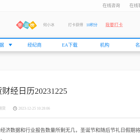
在线咨询
在线
何小冰
打卡获得
10积分
我要打卡
张尧浠
打卡获得
20积分
何小冰
打卡获得
20积分
据
经纪商
EA下载
机构
名
袁友江
打卡获得
15积分
anshan
打卡获得
10积分
袁友江
打卡获得
15积分
何小冰
打卡获得
20积分
张尧浠
打卡获得
20积分
财经日历20231225
何小冰
打卡获得
10积分
袁友江
打卡获得
15积分
商期货
2023-12-25 10:28:06
张尧浠
打卡获得
15积分
cccccccccc
打卡获得
20积分
重要经济数据和行业报告数量所剩无几，圣诞节和随后节礼日假期
袁友江
打卡获得
10积分
大。