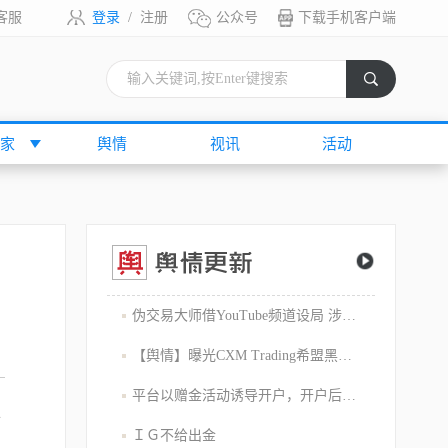
客服
登录
/
注册
公众号
下载手机客户端
索
家
舆情
视讯
活动
伪交易大师借YouTube频道设局 涉嫌1800万美元庞氏骗局
【舆情】曝光CXM Trading希盟黑幕：平台擅自下单 异常交易致30多万美金账户爆仓 客户资金遭无故转移
平台以赠金活动诱导开户，开户后入金容易出金难，难细究
将
ＩＧ不给出金