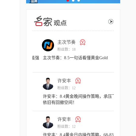
主次节奏
主
粉丝数：18
粉丝
作策略，反弹虽强
主次节奏：8.5一句话看懂黄金Gold
主次节奏：8
许安丰
许
粉丝数：12
粉丝
和解迅速拉升，
许安丰：8.4黄金晚间操作策略，承压下方
许安丰：8
依旧有回撤空间！
依旧是主旋
许安丰
许
粉丝数：12
粉丝
8.05 Va
许安丰：8.4黄金日内操作策略，68-83附近
许安丰：8