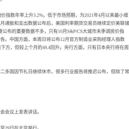
张尧浠
打卡获得
10积分
袁友江
打卡获得
10积分
价指数年率上升3.2%，低于市场预期，为2021年4月以来最小增
张尧浠
打卡获得
20积分
1月通胀和支出数据公布后，美国利率期货交易员继续定价美联
袁友江
打卡获得
15积分
要公布的重要数据不多，只有10月S&P/CS大城市未季调房价指
袁友江
打卡获得
20积分
报告。中国方面，本周日将公布12月官方制造业采购经理人指数
荣枯线下方，但较上个月的49.4回升。央行方面，只有日本央行将在周
何小冰
打卡获得
20积分
袁友江
打卡获得
20积分
张尧浠
打卡获得
10积分
周二多国因节礼日继续休市，很多行业报告将推迟公布，但除了
何小冰
打卡获得
10积分
张尧浠
打卡获得
20积分
何小冰
打卡获得
15积分
张尧浠
打卡获得
15积分
张尧浠
打卡获得
10积分
合会会议上发表讲话。
袁友江
打卡获得
20积分
张尧浠
打卡获得
15积分
至29日在北京举行。