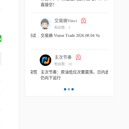
直接空！
为一种习惯
交易熵Vinci
交易
粉丝数：3
粉丝
下跌，日内测试
交易熵 Vision Trade 2026.08.04 Va
交易熵 Vision
主次节奏
主
粉丝数：18
粉丝
作策略，反弹莫慌
主次节奏：原油低位次要震荡，日内走势
主次节奏：8
仍向下运行