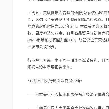
上周五，美联储最为青睐的通胀指标-核心PCE物
幅，这强化了美联储明年将转向降息的观点。1
降息的起始时间为2024年3月。本周美国方面将
数、周度初请失业金、11月商品贸易帐初值等
(PMI)市场预期将回升至49.9，尽管仍位于
三发布会议纪要。
行业报告方面，由于周一适逢圣诞节假期，且
规报告没有重要报告出炉。
*12月25日央行动态及官员讲话*
——日本央行行长植田和男在东京经济团体联
——十四届全国人大常委会第七次会议12月25日