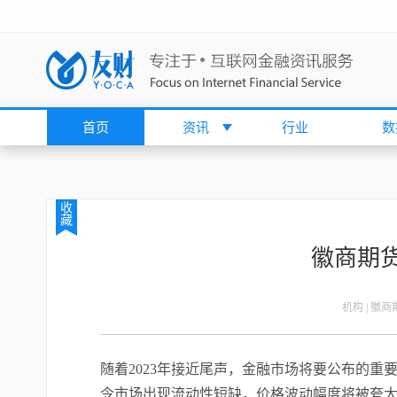
首页
资讯
行业
数
收
藏
徽商期货
机构 | 徽
随着2023年接近尾声，金融市场将要公布的
令市场出现流动性短缺，价格波动幅度将被夸