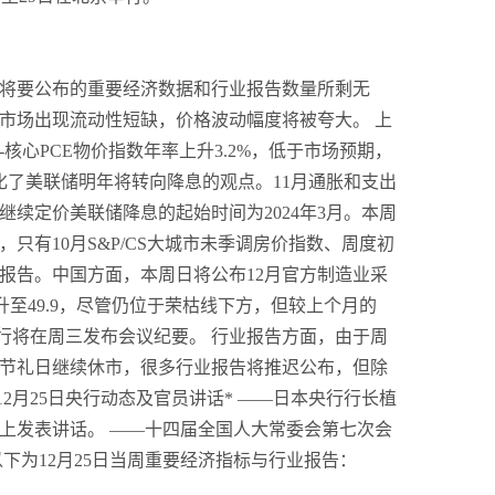
袁友江
打卡获得
10积分
：
张尧浠
打卡获得
20积分
许安丰
粉丝数：12
许安丰：8.5黄金晚间操
切勿高位追多！
许安丰
粉丝数：12
许安丰：8.5黄金受美伊
4160上方不追涨！
交易熵Vinci
粉丝数：3
交易熵 Vision Trade 2026.0