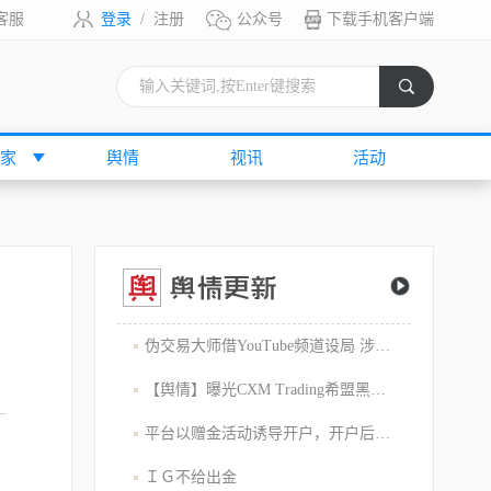
客服
登录
/
注册
公众号
下载手机客户端
索
家
舆情
视讯
活动
伪交易大师借YouTube频道设局 涉嫌1800万美元庞氏骗局
【舆情】曝光CXM Trading希盟黑幕：平台擅自下单 异常交易致30多万美金账户爆仓 客户资金遭无故转移
平台以赠金活动诱导开户，开户后入金容易出金难，难细究
ＩＧ不给出金