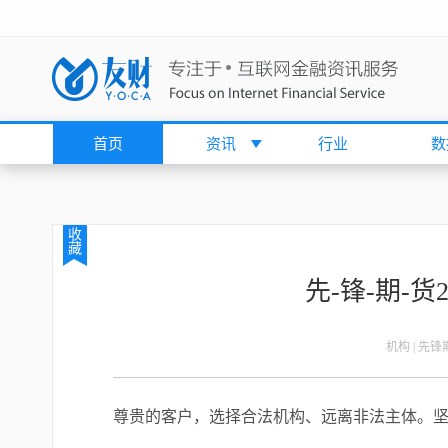
首页
资讯
行业
数
收
藏
先-锋-期-货
机构 | 先
尊贵的客户，选择合法机构、远离非法主体。坚