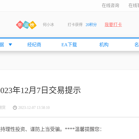
在线咨询
在线
我要打卡
何小冰
打卡获得
20积分
袁友江
打卡获得
15积分
anshan
打卡获得
10积分
据
经纪商
EA下载
机构
名
袁友江
打卡获得
15积分
何小冰
打卡获得
20积分
张尧浠
打卡获得
20积分
何小冰
打卡获得
10积分
2023年12月7日交易提示
袁友江
打卡获得
15积分
张尧浠
打卡获得
15积分
锋期货
2023-12-07 13:58:10
cccccccccc
打卡获得
20积分
袁友江
打卡获得
10积分
持理性投资、谨防上当受骗。****温馨提醒您：
张尧浠
打卡获得
10积分
袁友江
打卡获得
10积分