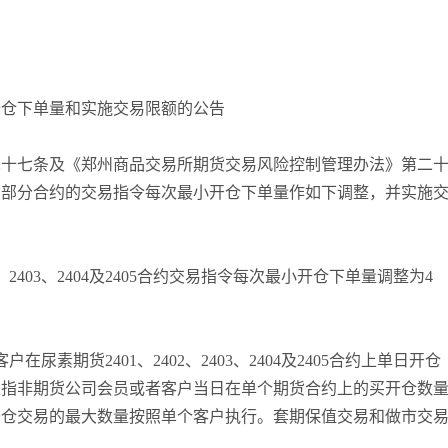
张尧浠
打卡获得
20积分
何小冰
打卡获得
10积分
张尧浠
打卡获得
20积分
开仓下单量和实施交易限额的公告
二十七条及《郑州商品交易所期货交易风险控制管理办法》第二
货部分合约的交易指令每次最小开仓下单量作如下调整，并实施
2、2403、2404及2405合约交易指令每次最小开仓下单量调整为4
在尿素期货2401、2402、2403、2404及2405合约上单日开仓
量是指非期货公司会员或者客户当日在单个期货合约上的买开仓数
开仓交易的最大数量按照单个客户执行。套期保值交易和做市交