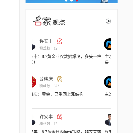
许安丰
主
十
粉丝数：12
粉丝
许安丰：8.7黄金非农数据爆冷，多头一柱
主次节奏：
交
擎天！
呈上行节奏
薛晓庆
主
粉丝数：372
粉丝
薛晓庆：黄金，已重回上涨结构
主次节奏：8
量
许安丰
许
易
粉丝数：12
粉丝
许安丰：8.7黄金日内操作策略，非农来袭
许安丰：8