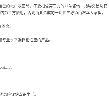
自己的帐户及密码，不要相信第三方的非法咨询、指导交易及获
张尧浠
打卡获得
20积分
间人的第三方使用，否则由此造成的一切损失必须由您本人承担。
袁友江
打卡获得
15积分
袁友江
打卡获得
20积分
资圈套。
何小冰
打卡获得
20积分
袁友江
打卡获得
20积分
和专业水平选择相适应的产品。
张尧浠
打卡获得
10积分
何小冰
打卡获得
10积分
张尧浠
打卡获得
20积分
何小冰
打卡获得
15积分
rg.cn/。
张尧浠
打卡获得
15积分
。
张尧浠
打卡获得
10积分
袁友江
打卡获得
20积分
洗钱风险守护幸福生活。
张尧浠
打卡获得
15积分
袁友江
打卡获得
10积分