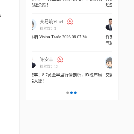
勿追涨杀跌！
短空一下！
5
交易熵Vinci
许
粉丝数：3
粉丝
交易熵 Vision Trade 2026.08.07 Va
许安丰：8
气扬但藏凶
许安丰
交易
粉丝数：12
粉丝
许安丰：8.7黄金早盘行情剖析，昨晚布局
交易熵 Vision
完美大捷！