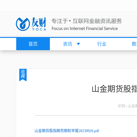
首页
资讯
行业
数
收
藏
山金期货股指期
机构 | 山
山金期货股指期货期权早报20230926.pdf