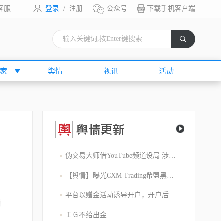
客服
登录
/
注册
公众号
下载手机客户端
索
家
舆情
视讯
活动
伪交易大师借YouTube频道设局 涉嫌1800万美元庞氏骗局
【舆情】曝光CXM Trading希盟黑幕：平台擅自下单 异常交易致30多万美金账户爆仓 客户资金遭无故转移
平台以赠金活动诱导开户，开户后入金容易出金难，难细究
ＩＧ不给出金