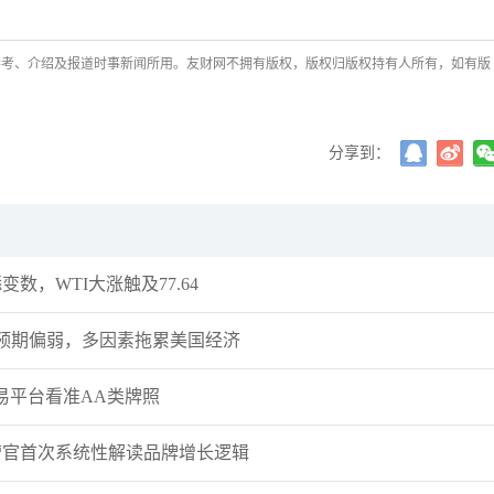
袁友江
打卡获得
10积分
张尧浠
打卡获得
20积分
参考、介绍及报道时事新闻所用。友财网不拥有版权，版权归版权持有人所有，如有版
袁友江
打卡获得
15积分
袁友江
打卡获得
20积分
何小冰
打卡获得
20积分
分享到：
袁友江
打卡获得
20积分
张尧浠
打卡获得
10积分
何小冰
打卡获得
10积分
张尧浠
打卡获得
20积分
数，WTI大涨触及77.64
何小冰
打卡获得
15积分
据预期偏弱，多因素拖累美国经济
张尧浠
打卡获得
15积分
张尧浠
打卡获得
10积分
易平台看准AA类牌照
袁友江
打卡获得
20积分
张尧浠
打卡获得
15积分
运营官首次系统性解读品牌增长逻辑
袁友江
打卡获得
10积分