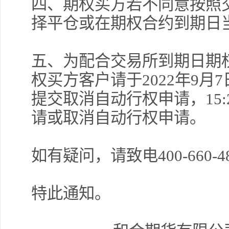
四、期权买方若不同意按照
择平仓或在期权合约到期日
交易熵 
五、为配合交易所到期日期
权买方客户请于2022年9月7
主次
提交取消自动行权申请，15
现强
请或取消自动行权申请。
如有疑问，请致电400-660-4
许安
反弹
特此通知。
主次