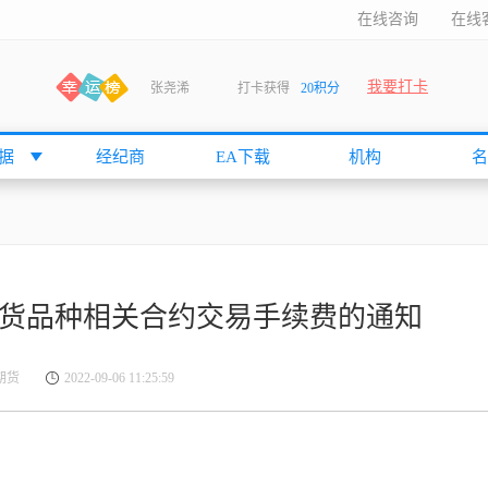
在线咨询
在线
我要打卡
张尧浠
打卡获得
20积分
何小冰
打卡获得
20积分
袁友江
打卡获得
15积分
据
经纪商
EA下载
机构
名
anshan
打卡获得
10积分
袁友江
打卡获得
15积分
何小冰
打卡获得
20积分
张尧浠
打卡获得
20积分
期货品种相关合约交易手续费的通知
何小冰
打卡获得
10积分
袁友江
打卡获得
15积分
证期货
2022-09-06 11:25:59
张尧浠
打卡获得
15积分
cccccccccc
打卡获得
20积分
袁友江
打卡获得
10积分
张尧浠
打卡获得
10积分