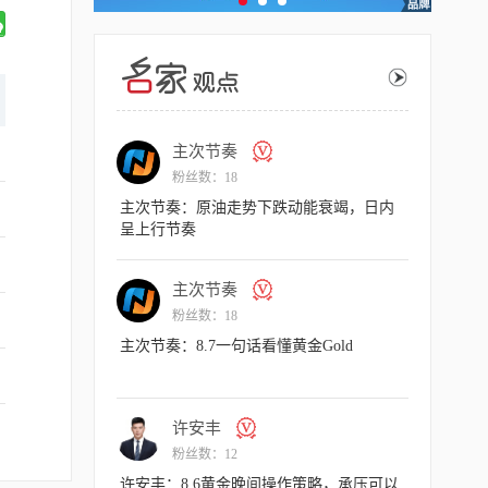
主次节奏
主
粉丝数：18
粉丝
据爆冷，多头一柱
主次节奏：原油走势下跌动能衰竭，日内
主次节奏：
呈上行节奏
现强势
主次节奏
许
粉丝数：18
粉丝
涨结构
主次节奏：8.7一句话看懂黄金Gold
许安丰：8
反弹看涨不
许安丰
主
粉丝数：12
粉丝
作策略，非农来袭
许安丰：8.6黄金晚间操作策略，承压可以
主次节奏：8