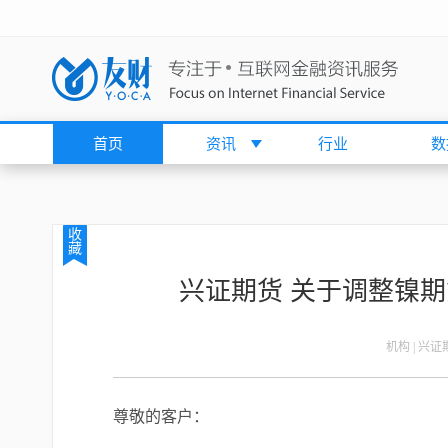
首页
资讯
行业
数
收
藏
兴证期货 关于调整镍
机构 | 兴
尊敬的客户：