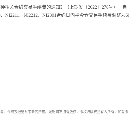
相关合约交易手续费的通知》（上期发〔2022〕278号），自
袁友江
打卡获得
10积分
、NI2211、NI2212、NI2301合约日内平今仓交易手续费调整为6
张尧浠
打卡获得
20积分
袁友江
打卡获得
15积分
袁友江
打卡获得
20积分
何小冰
打卡获得
20积分
袁友江
打卡获得
20积分
张尧浠
打卡获得
10积分
何小冰
打卡获得
10积分
张尧浠
打卡获得
20积分
何小冰
打卡获得
15积分
张尧浠
打卡获得
15积分
张尧浠
打卡获得
10积分
参考、介绍及报道时事新闻所用。友财网不拥有版权，版权归版权持有人所有，如有版
袁友江
打卡获得
20积分
张尧浠
打卡获得
15积分