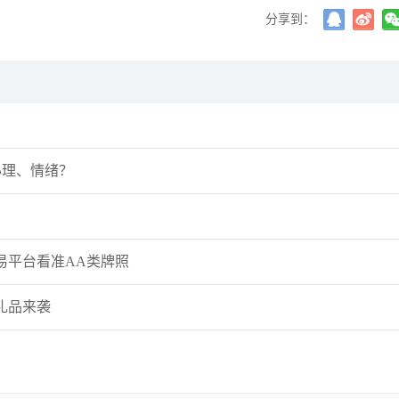
袁友江
打卡获得
10积分
分享到：
张尧浠
打卡获得
20积分
何小冰
打卡获得
10积分
许安丰
粉丝数：12
心理、情绪？
许安丰：8.7黄金非农数
擎天！
薛晓庆
粉丝数：372
易平台看准AA类牌照
薛晓庆：黄金，已重回上
礼品来袭
许安丰
粉丝数：12
许安丰：8.7黄金日内操