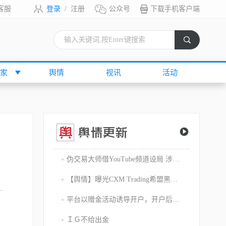
客服
登录
/
注册
公众号
下载手机客户端
索
家
舆情
视讯
活动
伪交易大师借YouTube频道设局 涉嫌1800万美元庞氏骗局
【舆情】曝光CXM Trading希盟黑幕：平台擅自下单 异常交易致30多万美金账户爆仓 客户资金遭无故转移
平台以赠金活动诱导开户，开户后入金容易出金难，难细究
ＩＧ不给出金