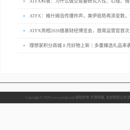
ATFX科普：为什么做交易要研究人性、心理、情
ATFX：格什姆岛传爆炸声，美伊局势再添变数，WT
ATFX亮相2026维基财经博览会，首席运营官
理想家积分商城 8 月好物上新｜多重臻选礼品来
Copyright © 2026 www.yocajr.com 版权所有 不得转载. 友财网禁