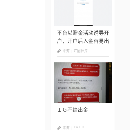
平台以赠金活动诱导开
户，开户后入金容易出
金难，难细究
来源 |
汇圈神探
ＩＧ不给出金
FX110
来源 |