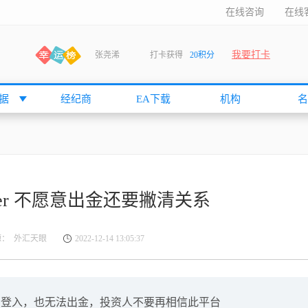
在线咨询
在线
我要打卡
张尧浠
打卡获得
20积分
何小冰
打卡获得
20积分
袁友江
打卡获得
15积分
据
经纪商
EA下载
机构
名
anshan
打卡获得
10积分
袁友江
打卡获得
15积分
何小冰
打卡获得
20积分
张尧浠
打卡获得
20积分
eader 不愿意出金还要撇清关系
何小冰
打卡获得
10积分
袁友江
打卡获得
15积分
源： 外汇天眼
2022-12-14 13:05:37
张尧浠
打卡获得
15积分
cccccccccc
打卡获得
20积分
袁友江
打卡获得
10积分
法登入，也无法出金，投资人不要再相信此平台
张尧浠
打卡获得
10积分