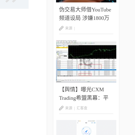
伪交易大师借YouTube
频道设局 涉嫌1800万
美元庞氏骗局
来源 |
【舆情】曝光CXM
Trading希盟黑幕：平
台擅自下单 异常交易
来源 |
汇客查
致30多万美金账户爆仓
客户资金遭无故转移