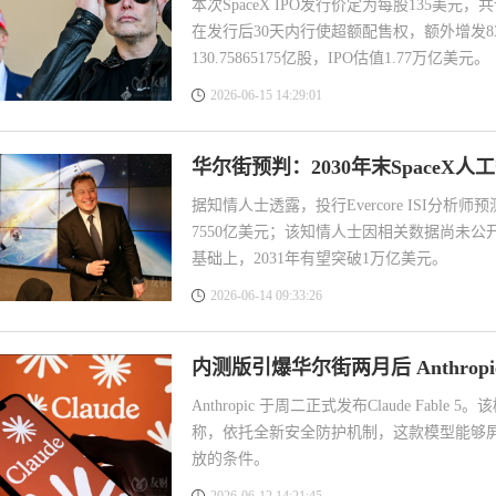
本次SpaceX IPO发行价定为每股135美元
袁友江
在发行后30天内行使超额配售权，额外增发83
打卡获得
10积分
130.75865175亿股，IPO估值1.77万亿美元。
张尧浠
打卡获得
20积分
2026-06-15 14:29:01
袁友江
打卡获得
15积分
袁友江
打卡获得
20积分
华尔街预判：2030年末Space
何小冰
打卡获得
20积分
袁友江
打卡获得
20积分
据知情人士透露，投行Evercore ISI分析师
7550亿美元；该知情人士因相关数据尚未公开
张尧浠
打卡获得
10积分
基础上，2031年有望突破1万亿美元。
何小冰
打卡获得
10积分
2026-06-14 09:33:26
张尧浠
打卡获得
20积分
何小冰
打卡获得
15积分
内测版引爆华尔街两月后 Anthro
张尧浠
打卡获得
15积分
张尧浠
打卡获得
10积分
Anthropic 于周二正式发布Claude Fa
称，依托全新安全防护机制，这款模型能够
袁友江
打卡获得
20积分
放的条件。
张尧浠
打卡获得
15积分