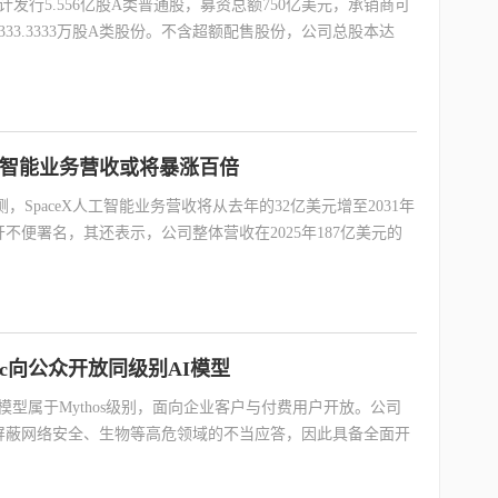
，共计发行5.556亿股A类普通股，募资总额750亿美元，承销商可
33.3333万股A类股份。不含超额配售股份，公司总股本达
X人工智能业务营收或将暴涨百倍
预测，SpaceX人工智能业务营收将从去年的32亿美元增至2031年
不便署名，其还表示，公司整体营收在2025年187亿美元的
pic向公众开放同级别AI模型
ble 5。该模型属于Mythos级别，面向企业客户与付费用户开放。公司
屏蔽网络安全、生物等高危领域的不当应答，因此具备全面开