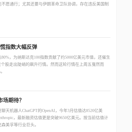
能不愿通行；尤其还要与伊朗革命卫队协调，存在违反美国制
恐慌指数大幅反弹
0%，为纳斯达克100指数贡献了约5000亿美元市值，还催生
只个股走出陡峭的飙升行情。然而这轮行情在上周五戛然而
%。
不负市场期待？
器人ChatGPT的OpenAI，今年3月估值达8520亿美
nthropic，最新融资估值更是突破9650亿美元。按当前估值计
克森美孚等行业巨头。