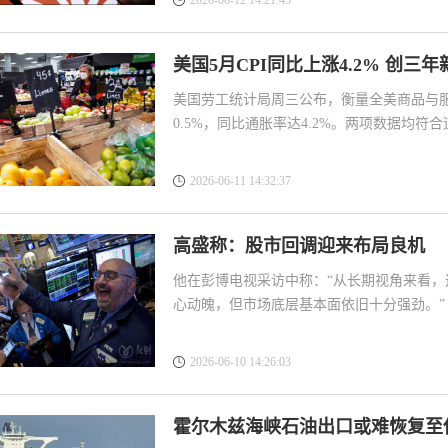
2026-06-12 14:21:45
袁友江
打卡获得
10积分
张尧浠
打卡获得
20积分
美国5月CPI同比上涨4.2% 创三年
何小冰
打卡获得
10积分
美国劳工统计局周三公布，衡量全美商品与服
0.5%，同比通胀率达4.2%。两项数据均符
2026-06-11 14:32:37
高盛称：股市回调迎来布局良机
他在彭博电视采访中称：“从长期视角来看
心动魄，但市场底层基本面依旧十分强劲。”
2026-06-10 14:26:03
霍尔木兹海峡石油出口或难恢复至