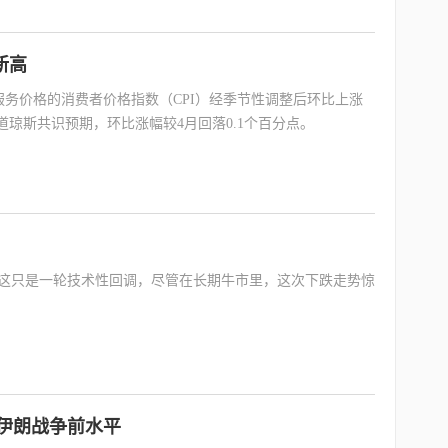
新高
务价格的消费者价格指数（CPI）经季节性调整后环比上涨
合道琼斯共识预期，环比涨幅较4月回落0.1个百分点。
，这只是一轮技术性回调，尽管在长期牛市里，这次下跌走势惊
伊朗战争前水平