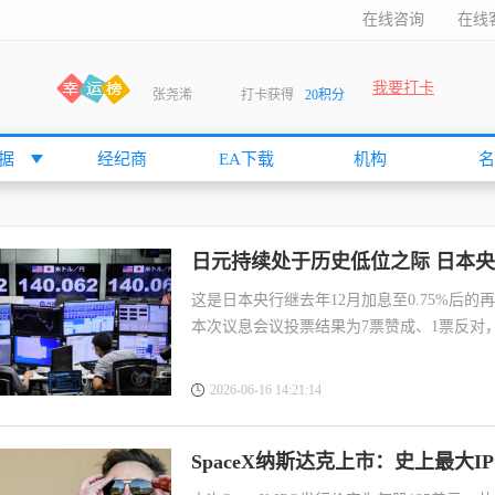
在线咨询
在线
我要打卡
张尧浠
打卡获得
20积分
何小冰
打卡获得
20积分
袁友江
打卡获得
15积分
据
经纪商
EA下载
机构
名
anshan
打卡获得
10积分
袁友江
打卡获得
15积分
何小冰
打卡获得
20积分
日元持续处于历史低位之际 日本央
张尧浠
打卡获得
20积分
这是日本央行继去年12月加息至0.75%后的
何小冰
打卡获得
10积分
本次议息会议投票结果为7票赞成、1票反对，
袁友江
打卡获得
15积分
2026-06-16 14:21:14
张尧浠
打卡获得
15积分
cccccccccc
打卡获得
20积分
袁友江
SpaceX纳斯达克上市：史上最大
打卡获得
10积分
张尧浠
打卡获得
10积分