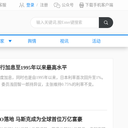
客服
登录
/
注册
公众号
下载手机客户端
索
家
舆情
视讯
活动
行加息至1995年以来最高水平
再度加息，同时也是自1995年以来，日本利率首次回升至1%。
委员浅田智一郎持异议，主张维持0.75%的利率不变。
IPO落地 马斯克成为全球首位万亿富豪