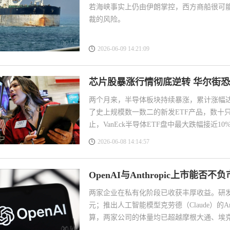
若海峡事实上仍由伊朗掌控，西方商船很可
裁的风险。
2026-06-09 14:21:09
芯片股暴涨行情彻底逆转 华尔街
两个月来，半导体板块持续暴涨，累计涨幅达8
了史上规模数一数二的新发ETF产品，数十
止，VanEck半导体ETF盘中最大跌幅接近10
2026-06-08 14:14:57
OpenAI与Anthropic上市能否
两家企业在私有化阶段已收获丰厚收益。研发聊天机
元；推出人工智能模型克劳德（Claude）的A
算，两家公司的体量均已超越摩根大通、埃