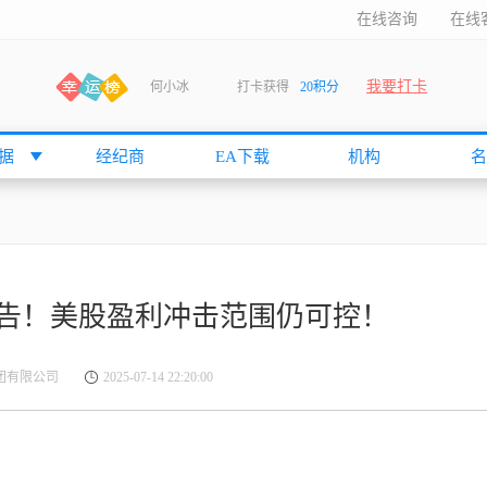
在线咨询
在线
我要打卡
何小冰
打卡获得
20积分
袁友江
打卡获得
15积分
anshan
打卡获得
10积分
据
经纪商
EA下载
机构
名
袁友江
打卡获得
15积分
何小冰
打卡获得
20积分
张尧浠
打卡获得
20积分
何小冰
打卡获得
10积分
告！美股盈利冲击范围仍可控！
袁友江
打卡获得
15积分
张尧浠
打卡获得
15积分
集团有限公司
2025-07-14 22:20:00
cccccccccc
打卡获得
20积分
袁友江
打卡获得
10积分
张尧浠
打卡获得
10积分
袁友江
打卡获得
10积分