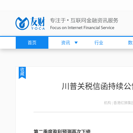
首页
资讯
行业
数
收
藏
川普关税信函持续公
机构 | 香港红狮
第二季度盈利预测再次下修