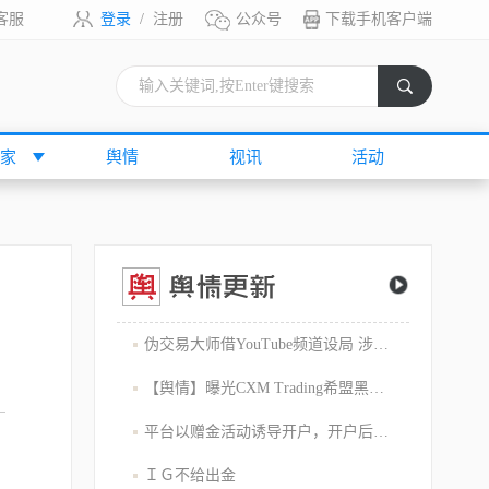
客服
登录
/
注册
公众号
下载手机客户端
索
家
舆情
视讯
活动
伪交易大师借YouTube频道设局 涉嫌1800万美元庞氏骗局
【舆情】曝光CXM Trading希盟黑幕：平台擅自下单 异常交易致30多万美金账户爆仓 客户资金遭无故转移
平台以赠金活动诱导开户，开户后入金容易出金难，难细究
ＩＧ不给出金