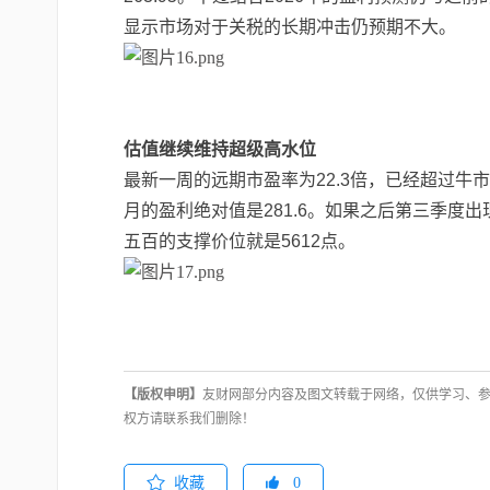
显示市场对于关税的长期冲击仍预期不大。
估值继续维持超级高水位
最新一周的远期市盈率为
22.3
倍，已经超过牛市
月的盈利绝对值是
281.6
。如果之后第三季度出
五百的支撑价位就是
5612
点。
【版权申明】
友财网部分内容及图文转载于网络，仅供学习、
权方请联系我们删除！
收藏
0