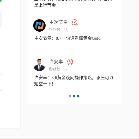
呈上行节奏
现强势
主次节奏
许
粉丝数：18
粉丝
主次节奏：8.7一句话看懂黄金Gold
许安丰：8
反弹看涨不
许安丰
主
粉丝数：12
粉丝
许安丰：8.6黄金晚间操作策略，承压可以
主次节奏：8
短空一下！