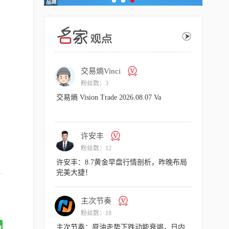
交易熵Vinci
许
粉丝数：3
粉丝
交易熵 Vision Trade 2026.08.07 Va
许安丰：8
气扬但藏凶
许安丰
交易
粉丝数：12
粉丝
许安丰：8.7黄金早盘行情剖析，昨晚布局
交易熵 Vision
完美大捷！
主次节奏
主
粉丝数：18
粉丝
主次节奏：原油走势下跌动能衰竭，日内
主次节奏：