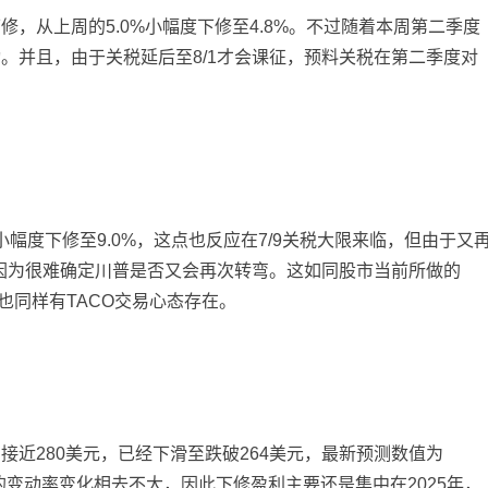
下修，从上周的
5.0%
小幅度下修至
4.8%
。不过随着本周第二季度
张尧浠
打卡获得
20积分
动。并且，由于关税延后至
8/1
才会课征，预料关税在第二季度对
袁友江
打卡获得
15积分
袁友江
打卡获得
20积分
何小冰
打卡获得
20积分
袁友江
打卡获得
20积分
张尧浠
打卡获得
10积分
何小冰
打卡获得
10积分
小幅度下修至
9.0%
，这点也反应在
7/9
关税大限来临，但由于又
张尧浠
打卡获得
20积分
因为很难确定川普是否又会再次转弯。这如同股市当前所做的
何小冰
打卡获得
15积分
也同样有
TACO
交易心态存在。
张尧浠
打卡获得
15积分
张尧浠
打卡获得
10积分
袁友江
打卡获得
20积分
张尧浠
打卡获得
15积分
的接近
280
美元，已经下滑至跌破
264
美元，最新预测数值为
袁友江
打卡获得
10积分
的变动率变化相去不大，因此下修盈利主要还是集中在
2025
年，