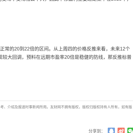
张尧浠
打卡获得
20积分
何小冰
打卡获得
10积分
张尧浠
打卡获得
20积分
正常的
20
到
22
倍的区间。从上周四的价格反推来看，未来
12
个
现较大回调，预料在远期市盈率
20
倍是稳健的防线，那反推标普
参考、介绍及报道时事新闻所用。友财网不拥有版权，版权归版权持有人所有，如有版
分享到：