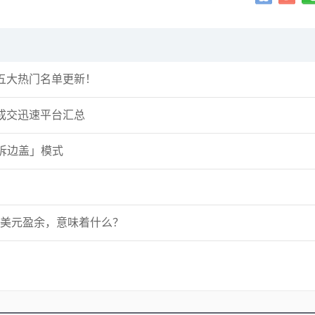
？五大热门名单更新！
成交迅速平台汇总
拆边盖」模式
万亿美元盈余，意味着什么？