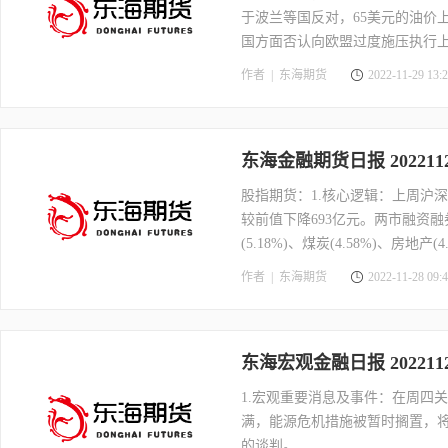
于波兰等国反对，65美元的油价
国方面否认向欧盟过度施压执行
作者 |
东海期货
2022-11-29 13:2
东海金融期货日报 2022
股指期货：1.核心逻辑：上周沪深30
较前值下降693亿元。两市融资融
(5.18%)、煤炭(4.58%)、房地产
药(-5.05%)、传媒(-5.13%)、计算
作者 |
东海期货
2022-11-28 09:4
东海宏观金融日报 2022
1.宏观重要消息及事件：在周四
满，能源危机措施被暂时搁置，将
的谈判。