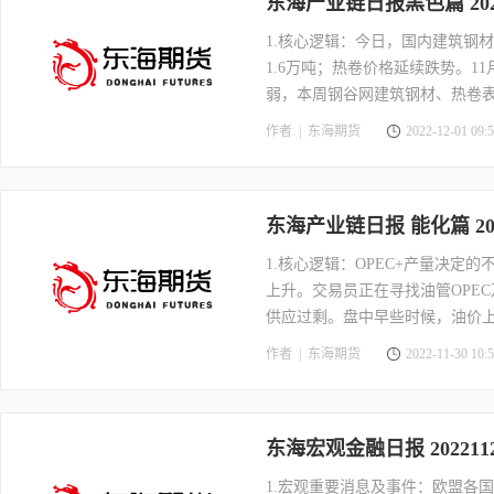
东海产业链日报黑色篇 20
1.核心逻辑：今日，国内建筑钢
1.6万吨；热卷价格延续跌势。
弱，本周钢谷网建筑钢材、热卷
网建筑钢材、热卷产量均小幅回
作者 |
东海期货
2022-12-01 09:5
仍会继续下降。同时，铁矿石、
同时，盘面来看，01合约面临移
东海产业链日报 能化篇 20
1.核心逻辑：OPEC+产量决定
上升。交易员正在寻找油管OPE
供应过剩。盘中早些时候，油价上
为重要。但之后传出OPEC+或
作者 |
东海期货
2022-11-30 10:5
东海宏观金融日报 2022
1.宏观重要消息及事件：欧盟各