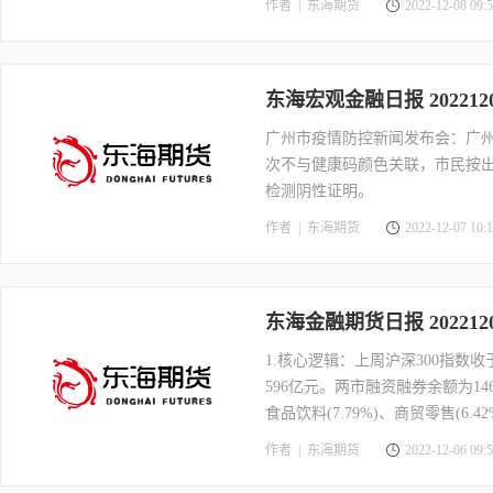
作者 |
东海期货
2022-12-08 09:5
速放缓，出口走弱，目前需求整
衰退担忧加重了对需求下滑的预期。库
球精铜库存偏低。综上，短期利
东海宏观金融日报 2022
广州市疫情防控新闻发布会：广
次不与健康码颜色关联，市民按
检测阴性证明。
作者 |
东海期货
2022-12-07 10:1
东海金融期货日报 20221
1.核心逻辑：上周沪深300指数收于
596亿元。两市融资融券余额为14
食品饮料(7.79%)、商贸零售(6.
(0.47%)、钢铁(0.08%)、电力及公
作者 |
东海期货
2022-12-06 09:5