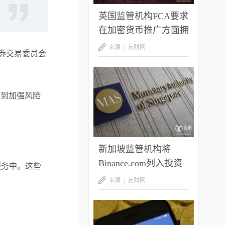
英国监管机构FCA要求
在加密货币推广方面拥
有更多监管权力 以打
来源 |
友财网
证券交易委员会
击大量“有问题内容”
度到加强风险
新加坡监管机构将
Binance.com列入投资
服务中。这些
者预警名单
。
来源 |
友财网