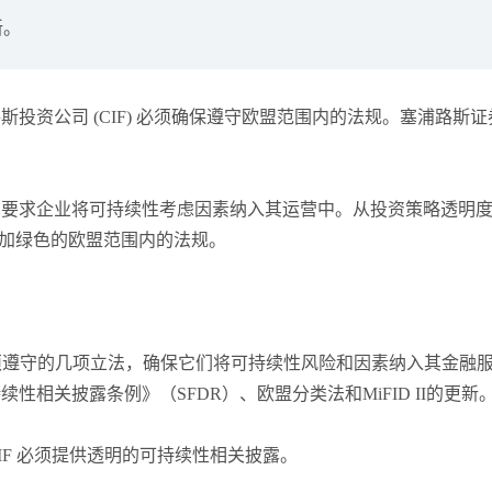
新。
张尧浠
打卡获得
10积分
袁友江
打卡获得
10积分
张尧浠
打卡获得
20积分
投资公司 (CIF) 必须确保遵守欧盟范围内的法规。塞浦路斯
袁友江
打卡获得
15积分
袁友江
打卡获得
20积分
何小冰
打卡获得
20积分
，要求企业将可持续性考虑因素纳入其运营中。从投资策略透明
袁友江
打卡获得
20积分
更加绿色的欧盟范围内的法规。
张尧浠
打卡获得
10积分
何小冰
打卡获得
10积分
张尧浠
打卡获得
20积分
必须遵守的几项立法，确保它们将可持续性风险和因素纳入其金融
何小冰
打卡获得
15积分
相关披露条例》（SFDR）、欧盟分类法和MiFID II的更新
张尧浠
打卡获得
15积分
张尧浠
打卡获得
10积分
CIF 必须提供透明的可持续性相关披露。
袁友江
打卡获得
20积分