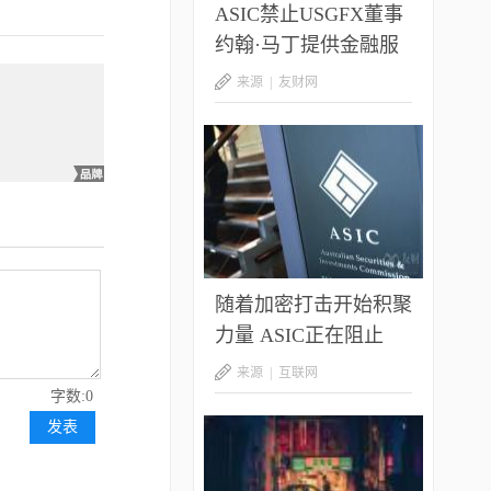
ASIC禁止USGFX董事
约翰·马丁提供金融服
务10年
来源 |
友财网
随着加密打击开始积聚
力量 ASIC正在阻止
ICO
来源 |
互联网
字数:0
发表