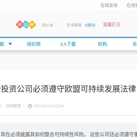
在线咨询
在线
我要打卡
何小冰
打卡获得
10积分
张尧浠
打卡获得
20积分
何小冰
打卡获得
20积分
据
经纪商
EA下载
机构
名
袁友江
打卡获得
15积分
anshan
打卡获得
10积分
袁友江
打卡获得
15积分
何小冰
打卡获得
20积分
路斯投资公司必须遵守欧盟可持续发展法律
张尧浠
打卡获得
20积分
何小冰
打卡获得
10积分
源： 网络整理
2025-02-14 10:52:04
袁友江
打卡获得
15积分
张尧浠
打卡获得
15积分
cccccccccc
打卡获得
20积分
F 现在必须披露其如何整合可持续性风险。 这些公司还必须遵守
袁友江
打卡获得
10积分