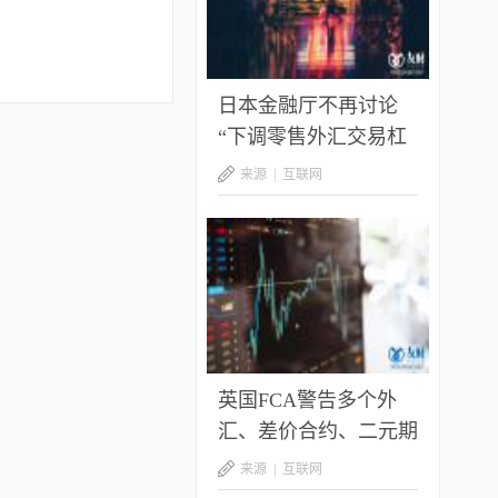
日本金融厅不再讨论
“下调零售外汇交易杠
杆至10:1”的话题
来源 |
互联网
英国FCA警告多个外
汇、差价合约、二元期
权及加密货币平台
来源 |
互联网