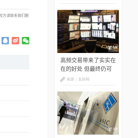
权方请联系我们删
高频交易带来了实实在
在的好处 但最终仍可
能损害股市——原因如
来源 |
友财网
下