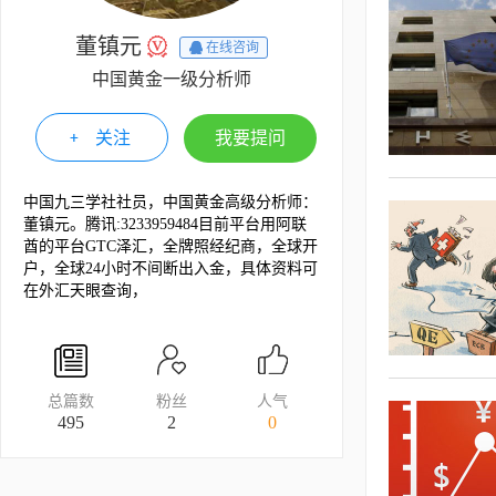
董镇元
在线咨询
中国黄金一级分析师
关注
我要提问
中国九三学社社员，中国黄金高级分析师：
董镇元。腾讯:3233959484目前平台用阿联
酋的平台GTC泽汇，全牌照经纪商，全球开
户，全球24小时不间断出入金，具体资料可
在外汇天眼查询，
总篇数
粉丝
人气
495
2
0