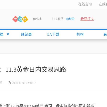
在线咨询
在线
我要打卡
何小冰
打卡获得
10积分
张尧浠
打卡获得
20积分
何小冰
打卡获得
20积分
据
经纪商
EA下载
机构
名
袁友江
打卡获得
15积分
anshan
打卡获得
10积分
袁友江
打卡获得
15积分
何小冰
打卡获得
20积分
1.3黄金日内交易思路
张尧浠
打卡获得
20积分
何小冰
打卡获得
10积分
恒
2025-11-03 12:10:17
袁友江
打卡获得
15积分
张尧浠
打卡获得
15积分
cccccccccc
打卡获得
20积分
3.76%至4002.69美元/盎司，盘中价格创出历史新高
袁友江
打卡获得
10积分