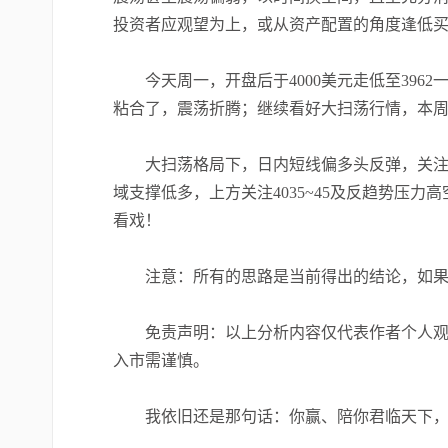
投资者应观望为上，或从资产配置的角度逢低
今天周一，开盘后于4000美元走低至3962
粘合了，震荡折腾；继续看好大扫荡行情，本
大扫荡格局下，日内短线偏多头反弹，关注冲高
域支撑低多，上方关注4035~45及反趋势压
看戏！
注意：所有的思路是当前得出的结论，如果有
免责声明：以上分析内容仅代表作者个人观点
入市需谨慎。
我依旧还是那句话：你赢、陪你君临天下，你输、陪