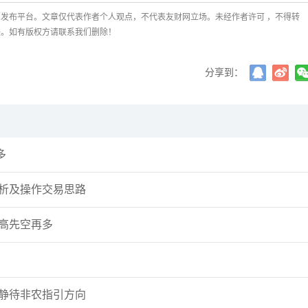
发布平台。文章仅代表作者个人观点，不代表友财网立场。未经作者许可 ，不得转
任。如有版权方请联系我们删除！
分享到：
多
分析及操作交易思路
冲高先空再多
势静待非农指引方向