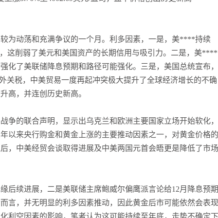
张尧浠
打卡获得
10积分
袁友江
打卡获得
10积分
为动荡和充满争议的一个月。利多因素，一是，美****持续
张尧浠
打卡获得
20积分
，这削弱了美元和美国资产的长期信用与吸引力。二是，美****
袁友江
打卡获得
15积分
而强化了美联储降息预期和路径可能强化。三是，美国总统宣布
袁友江
打卡获得
20积分
的额外关税，中美贸易一度再起冲突极大提升了全球经济增长的不确
何小冰
打卡获得
20积分
速升高，并连创历史新高。
袁友江
打卡获得
20积分
张尧浠
打卡获得
10积分
乌战争的联合声明，显示出乌克兰和欧洲主要国家立场开始软化
何小冰
打卡获得
10积分
22年以来央行购金和黄金上涨的主要推动因素之一，对黄金价格
张尧浠
打卡获得
20积分
之后，中美经贸会谈取得进展及中美两国元首会晤更是降低了市
何小冰
打卡获得
15积分
张尧浠
打卡获得
15积分
后续进展，二是美联储主席鲍威尔偏鹰派言论给12月降息预
张尧浠
打卡获得
10积分
金而言，并无明显的利多因素推动，因此黄金后市可能依然会表
袁友江
打卡获得
20积分
消化利空因素的影响，笔者认为这可能持续至年底，走势不确定