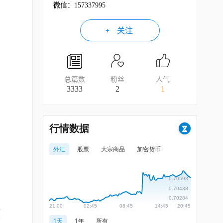
微信：157337995
关注
，
总篇数
粉丝
人气
3333
2
1
，
的
场
期
现
下