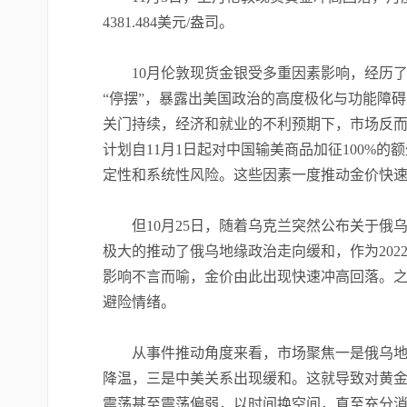
4381.484美元/盎司。
10月伦敦现货金银受多重因素影响，经历了较
“停摆”，暴露出美国政治的高度极化与功能障碍
关门持续，经济和就业的不利预期下，市场反
计划自11月1日起对中国输美商品加征100%
定性和系统性风险。这些因素一度推动金价快
但10月25日，随着乌克兰突然公布关于俄
极大的推动了俄乌地缘政治走向缓和，作为20
影响不言而喻，金价由此出现快速冲高回落。
避险情绪。
从事件推动角度来看，市场聚焦一是俄乌地缘
降温，三是中美关系出现缓和。这就导致对黄
震荡甚至震荡偏弱，以时间换空间，直至充分