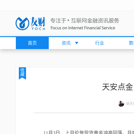
首页
资讯
行业
数
收
藏
天安点金：1
胡天
11月3日，上月伦敦现货黄金冲高回落，月度上涨