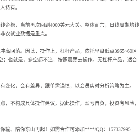
张尧浠
打卡获得
15积分
买入持有。
袁友江
打卡获得
10积分
张尧浠
打卡获得
20积分
一线企稳，当前再次回到4000美元大关。整体而言，日线周期均
周非农就业数据是重点。
回落。因此，操作上，杠杆产品，依托早盘低点3965~60区
力高空；也就是，多空都不追，按照震荡去操作。无杠杆产品，适合
变化，会有差异，跟单需谨慎，以会员实时分析策略为主。
，不构成具体操作建议，据此操作，盈亏自负，投资有风险
你东山再起！如需合作可添加****/QQ：157337995