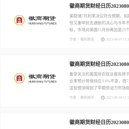
徽商期货财经日历2023080
美联储7月利率决议符合预期，如
但又重申抗击通胀的决心与今年
标，市场对美国11月份再加息25
消费者物价指数(CPI)较上年同
作者 |
徽商期货
2023-08-07 11:3
0.2%，为2021年8月以来最小
(PPI)较上年同期仅升0.1%
时代，美国经济7月增加的就业岗
徽商期货财经日历2023080
10日，美国将公布7月CPI，该
年率未季调为3.3%，尽管7月份
备受关注的美国非农就业报告将于北
业率预计将保持在3.6%不变，而
这些预测得到了早期劳动力市场
时，商业调查显示，就业增长速
作者 |
徽商期货
2023-08-04 11:1
长非常出色，本周最新公布的AD
加18.9万个，表明劳动力市场仍
徽商期货财经日历2023080