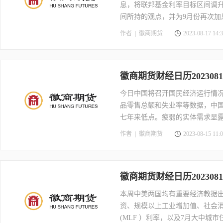
息，将联邦基金利率目标区间调升2
间所持的观点，并为9月份再次
束之前进一步加息，再加上美国
作者 |
徽商期货
2023-08-17 14:3
芝商所的"美联储观察"工具显示
的概率约为90%，并且明年5月
徽商期货财经日历2023081
今日中国将召开国民经济运行情况
品零售总额和失业率等数据，中国
七年来低点。疲弱的实体需求显
作者 |
徽商期货
2023-08-15 11:0
徽商期货财经日历2023081
本周中美两国均有重要经济教据
资、规模以上工业增加值、社会
(MLF ）利率，以及7月大中城