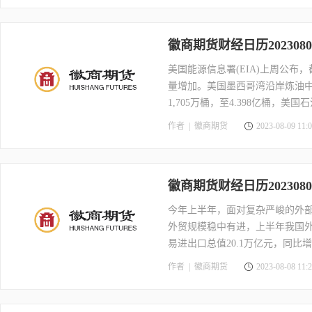
徽商期货财经日历2023080
美国能源信息署(EIA)上周公布
量增加。美国墨西哥湾沿岸炼油中
1,705万桶，至4.398亿桶，
约40万桶，馏分油库存减少约21
作者 |
徽商期货
2023-08-09 11:0
石油库存报告。
徽商期货财经日历2023080
今年上半年，面对复杂严峻的外
外贸规模稳中有进，上半年我国外
易进出口总值20.1万亿元，同比增长
总署发布数据显示，按美元计价，今年
作者 |
徽商期货
2023-08-08 11:2
下降12.4%;进口2147.0亿美
调查显示，7月人民币计价出口增速
趋势，关注三大结构性的产业趋