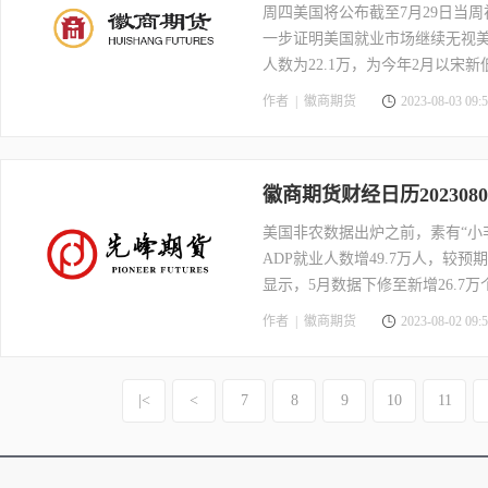
周四美国将公布截至7月29日当
一步证明美国就业市场继续无视美
人数为22.1万，为今年2月以宋新低
作者 |
徽商期货
2023-08-03 09:5
徽商期货财经日历2023080
美国非农数据出炉之前，素有“小
ADP就业人数增49.7万人，较预
显示，5月数据下修至新增26.7
作者 |
徽商期货
2023-08-02 09:5
|<
<
7
8
9
10
11