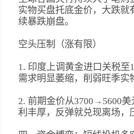
实物买盘托底金价，大跌就
续暴跌崩盘。
空头压制（涨有限）
1.
印度上调黄金进口关税至
需求明显萎缩，削弱旺季实
2.
前期金价从
3700
→
5600
美
利丰厚，反弹就兑现离场，