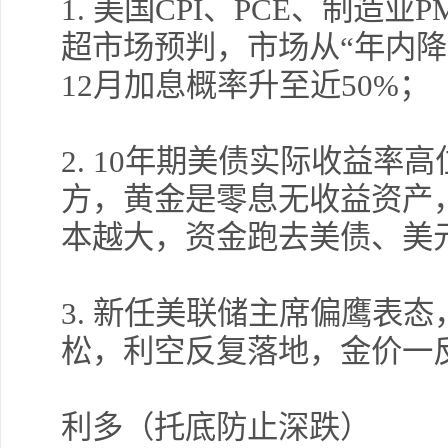
1.
美国
CPI
、
PCE
、制造业
P
超市场预判，市场从“年内降
12
月加息概率升至近
50%
；
2. 10
年期美债实际收益率高
方，黄金是零息无收益资产
本越大，资金跑去美债、美
3.
新任美联储主席偏鹰表态
松，利空反复落地，金价一
利多（托底防止深跌）