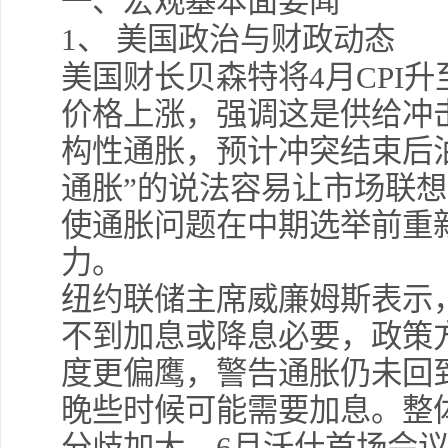
一、宏观基本面要闻
1
、
美国政治与财政动态
美国财长贝森特将4月CPI升
价格上涨，强调这是供给冲击
构性通胀，预计冲突结束后
通胀”的说法容易让市场联
使通胀问题在中期选举前重
力。
纽约联储主席威廉姆斯表示
不到加息或降息必要，政策
度更偏鹰，警告通胀仍未回
晚些时候可能需要加息。整
分歧加大，6月沃什首场会