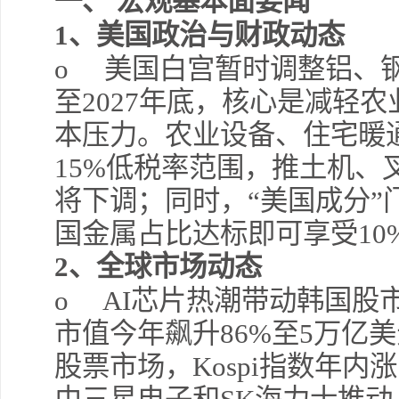
一、
宏观基本面要闻
1
、
美国政治与财政动态
o
美国白宫暂时调整铝、
至
2027
年底，核心是减轻农
本压力。农业设备、住宅暖
15%
低税率范围，推土机、
将下调；同时，“美国成分”
国金属占比达标即可享受
10
2
、
全球市场动态
o AI
芯片热潮带动韩国股
市值今年飙升
86%
至
5
万亿美
股票市场，
Kospi
指数年内涨