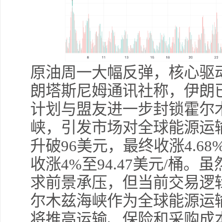
原油周一大幅反弹，核心驱
朗塔斯尼姆通讯社称，伊朗
计划与盟友进一步封锁霍尔
峡，引发市场对全球能源运
升破
96
美元，最终收涨
4.68
收涨
4%
至
94.47
美元
/
桶。虽
求前景承压，但当前交易逻
尔木兹海峡作为全球能源运
将推高运输、保险和采购成