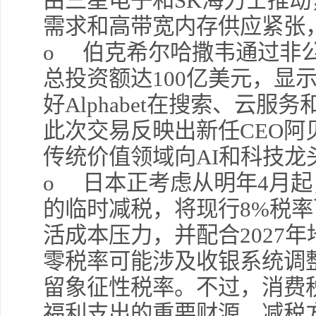
由三星电子和
SK
海力士推动
需求和高带宽内存供应紧张
o
伯克希尔哈撒韦通过非
总投资额达
100
亿美元，显
好
Alphabet
在搜索、云服务
此次交易反映出新任
CEO
阿
传统价值领域向
AI
和科技龙
o
日本正考虑从明年
4
月起
的临时减税，将现行
8%
税率
活成本压力，并配合
2027
年
零税率可能涉及收银系统调
留象征性税率。不过，消费
福利支出的重要财源，减税