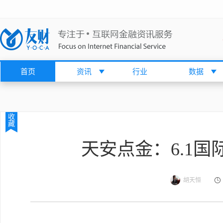
首页
资讯
行业
数据
收
藏
天安点金：6.1
胡天恒