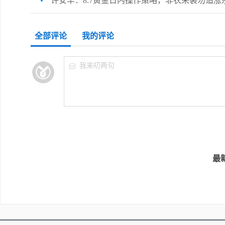
许安丰：8.7黄金日内操作策略，非农来袭勿追涨
全部评论
我的评论
我来叨两句
最